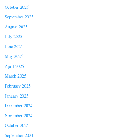
October 2025
September 2025
August 2025
July 2025
June 2025
May 2025
April 2025
March 2025
February 2025
January 2025
December 2024
November 2024
October 2024
September 2024