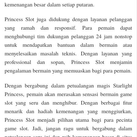
kemenangan besar dalam setiap putaran.
Princess Slot juga didukung dengan layanan pelanggan
yang ramah dan responsif. Para pemain dapat
menghubungi tim dukungan pelanggan 24 jam nonstop
untuk mendapatkan bantuan dalam bermain atau
menyelesaikan masalah teknis. Dengan layanan yang
professional dan sopan, Princess Slot menjamin
pengalaman bermain yang memuaskan bagi para pemain.
Dengan bergabung dalam petualangan magis Starlight
Princess, pemain akan merasakan sensasi bermain game
slot yang seru dan menghibur. Dengan berbagai fitur
menarik dan hadiah kemenangan yang menggiurkan,
Princess Slot menjadi pilihan utama bagi para pecinta
game slot. Jadi, jangan ragu untuk bergabung dalam
petualangan seru ini dan raih kemenangan besar di situs