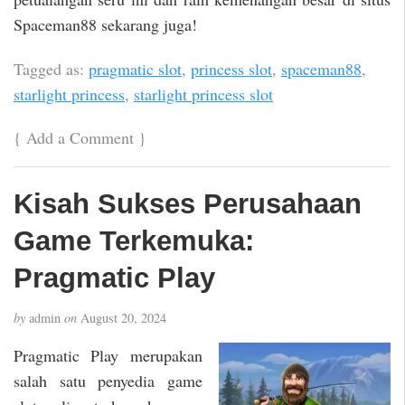
Spaceman88 sekarang juga!
Tagged as:
pragmatic slot
,
princess slot
,
spaceman88
,
starlight princess
,
starlight princess slot
{
Add a Comment
}
Kisah Sukses Perusahaan
Game Terkemuka:
Pragmatic Play
by
admin
on
August 20, 2024
Pragmatic Play merupakan
salah satu penyedia game