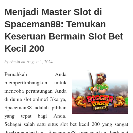
Menjadi Master Slot di
Spaceman88: Temukan
Keseruan Bermain Slot Bet
Kecil 200
by
admin
on
August 1, 2024
Pernahkah Anda
mempertimbangkan untuk
mencoba peruntungan Anda
di dunia slot online? Jika ya,
Spaceman88 adalah pilihan
yang tepat bagi Anda.
Sebagai salah satu situs slot bet kecil 200 yang sangat
direkomendasikan, Spaceman88 menawarkan berbagai