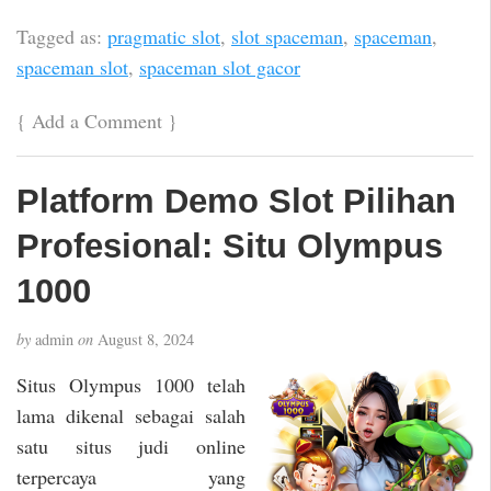
Tagged as:
pragmatic slot
,
slot spaceman
,
spaceman
,
spaceman slot
,
spaceman slot gacor
{
Add a Comment
}
Platform Demo Slot Pilihan
Profesional: Situ Olympus
1000
by
admin
on
August 8, 2024
Situs Olympus 1000 telah
lama dikenal sebagai salah
satu situs judi online
terpercaya yang