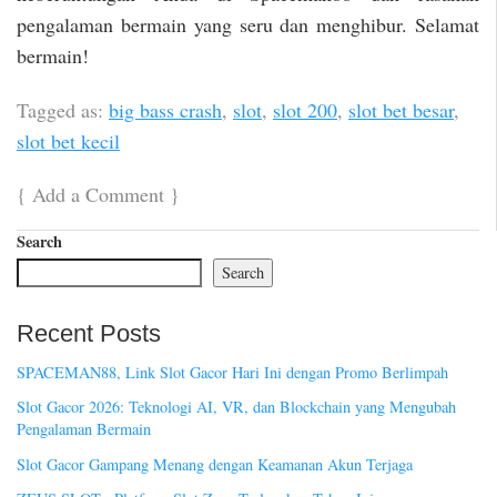
pengalaman bermain yang seru dan menghibur. Selamat
bermain!
Tagged as:
big bass crash
,
slot
,
slot 200
,
slot bet besar
,
slot bet kecil
{
Add a Comment
}
Search
Search
Recent Posts
SPACEMAN88, Link Slot Gacor Hari Ini dengan Promo Berlimpah
Slot Gacor 2026: Teknologi AI, VR, dan Blockchain yang Mengubah
Pengalaman Bermain
Slot Gacor Gampang Menang dengan Keamanan Akun Terjaga