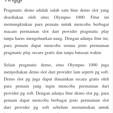
Pragmatic demo adalah salah satu fitur demo slot yang
disediakan oleh situs Olympus 1000. Fitur ini
memungkinkan para pemain untuk mencoba berbagai
macam permainan slot dari provider pragmatic play
tanpa harus mengeluarkan uang. Dengan adanya fitur ini,
para pemain dapat mencoba semua jenis permainan
pragmatic play secara gratis dan tanpa batasan waktu.
Selain pragmatic demo, situs Olympus 1000 juga
menyediakan demo slot dari provider lain seperti pg soft.
Demo slot pg juga dapat dimainkan secara gratis oleh
para pemain yang ingin mencoba permainan dari
provider pg soft. Dengan adanya fitur demo slot pg, para
pemain dapat mencoba berbagai jenis permainan slot
dari provider pg soft sebelum memutuskan untuk