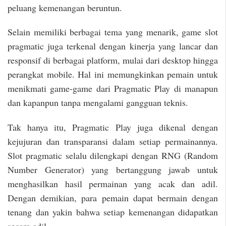
peluang kemenangan beruntun.
Selain memiliki berbagai tema yang menarik, game slot
pragmatic juga terkenal dengan kinerja yang lancar dan
responsif di berbagai platform, mulai dari desktop hingga
perangkat mobile. Hal ini memungkinkan pemain untuk
menikmati game-game dari Pragmatic Play di manapun
dan kapanpun tanpa mengalami gangguan teknis.
Tak hanya itu, Pragmatic Play juga dikenal dengan
kejujuran dan transparansi dalam setiap permainannya.
Slot pragmatic selalu dilengkapi dengan RNG (Random
Number Generator) yang bertanggung jawab untuk
menghasilkan hasil permainan yang acak dan adil.
Dengan demikian, para pemain dapat bermain dengan
tenang dan yakin bahwa setiap kemenangan didapatkan