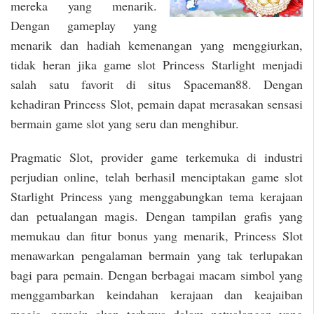
mereka yang menarik.
Dengan gameplay yang
menarik dan hadiah kemenangan yang menggiurkan,
tidak heran jika game slot Princess Starlight menjadi
salah satu favorit di situs Spaceman88. Dengan
kehadiran Princess Slot, pemain dapat merasakan sensasi
bermain game slot yang seru dan menghibur.
Pragmatic Slot, provider game terkemuka di industri
perjudian online, telah berhasil menciptakan game slot
Starlight Princess yang menggabungkan tema kerajaan
dan petualangan magis. Dengan tampilan grafis yang
memukau dan fitur bonus yang menarik, Princess Slot
menawarkan pengalaman bermain yang tak terlupakan
bagi para pemain. Dengan berbagai macam simbol yang
menggambarkan keindahan kerajaan dan keajaiban