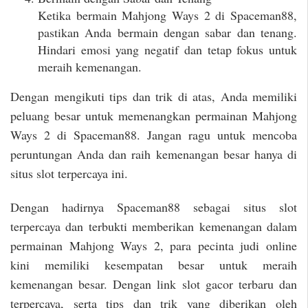
Ketika bermain Mahjong Ways 2 di Spaceman88,
pastikan Anda bermain dengan sabar dan tenang.
Hindari emosi yang negatif dan tetap fokus untuk
meraih kemenangan.
Dengan mengikuti tips dan trik di atas, Anda memiliki
peluang besar untuk memenangkan permainan Mahjong
Ways 2 di Spaceman88. Jangan ragu untuk mencoba
peruntungan Anda dan raih kemenangan besar hanya di
situs slot terpercaya ini.
Dengan hadirnya Spaceman88 sebagai situs slot
terpercaya dan terbukti memberikan kemenangan dalam
permainan Mahjong Ways 2, para pecinta judi online
kini memiliki kesempatan besar untuk meraih
kemenangan besar. Dengan link slot gacor terbaru dan
terpercaya, serta tips dan trik yang diberikan oleh