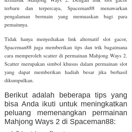
terbaru dan terpercaya, Spaceman88 menawarkan
pengalaman bermain yang memuaskan bagi para
pemainnya.
Tidak hanya menyediakan link alternatif slot gacor,
Spaceman88 juga memberikan tips dan trik bagaimana
cara memperoleh scatter di permainan Mahjong Ways 2.
Scatter merupakan simbol khusus dalam permainan slot
yang dapat memberikan hadiah besar jika berhasil
dikumpulkan.
Berikut adalah beberapa tips yang
bisa Anda ikuti untuk meningkatkan
peluang memenangkan permainan
Mahjong Ways 2 di Spaceman88: