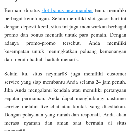
Bermain di situs
slot bonus new member
tentu memiliki
berbagai keuntungan. Selain memiliki slot gacor hari ini
dengan deposit kecil, situs ini juga menawarkan berbagai
promo dan bonus menarik untuk para pemain. Dengan
adanya promo-promo tersebut, Anda memiliki
kesempatan untuk meningkatkan peluang kemenangan
dan meraih hadiah-hadiah menarik.
Selain itu, situs neymar88 juga memiliki customer
service yang siap membantu Anda selama 24 jam penuh.
Jika Anda mengalami kendala atau memiliki pertanyaan
seputar permainan, Anda dapat menghubungi customer
service melalui live chat atau kontak yang disediakan.
Dengan pelayanan yang ramah dan responsif, Anda akan
merasa nyaman dan aman saat bermain di situs
neymar88.