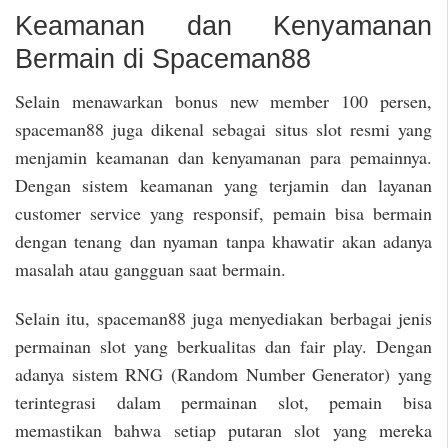
Keamanan dan Kenyamanan
Bermain di Spaceman88
Selain menawarkan bonus new member 100 persen,
spaceman88 juga dikenal sebagai situs slot resmi yang
menjamin keamanan dan kenyamanan para pemainnya.
Dengan sistem keamanan yang terjamin dan layanan
customer service yang responsif, pemain bisa bermain
dengan tenang dan nyaman tanpa khawatir akan adanya
masalah atau gangguan saat bermain.
Selain itu, spaceman88 juga menyediakan berbagai jenis
permainan slot yang berkualitas dan fair play. Dengan
adanya sistem RNG (Random Number Generator) yang
terintegrasi dalam permainan slot, pemain bisa
memastikan bahwa setiap putaran slot yang mereka