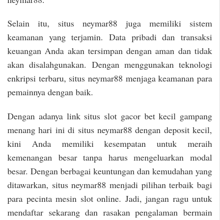
Selain itu, situs neymar88 juga memiliki sistem
keamanan yang terjamin. Data pribadi dan transaksi
keuangan Anda akan tersimpan dengan aman dan tidak
akan disalahgunakan. Dengan menggunakan teknologi
enkripsi terbaru, situs neymar88 menjaga keamanan para
pemainnya dengan baik.
Dengan adanya link situs slot gacor bet kecil gampang
menang hari ini di situs neymar88 dengan deposit kecil,
kini Anda memiliki kesempatan untuk meraih
kemenangan besar tanpa harus mengeluarkan modal
besar. Dengan berbagai keuntungan dan kemudahan yang
ditawarkan, situs neymar88 menjadi pilihan terbaik bagi
para pecinta mesin slot online. Jadi, jangan ragu untuk
mendaftar sekarang dan rasakan pengalaman bermain