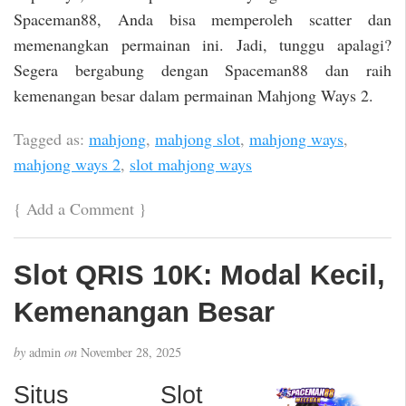
Spaceman88, Anda bisa memperoleh scatter dan
memenangkan permainan ini. Jadi, tunggu apalagi?
Segera bergabung dengan Spaceman88 dan raih
kemenangan besar dalam permainan Mahjong Ways 2.
Tagged as:
mahjong
,
mahjong slot
,
mahjong ways
,
mahjong ways 2
,
slot mahjong ways
{
Add a Comment
}
Slot QRIS 10K: Modal Kecil,
Kemenangan Besar
by
admin
on
November 28, 2025
Situs Slot