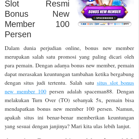
Slot Resmi
Bonus New
Member 100
Persen
Dalam dunia perjudian online, bonus new member
merupakan salah satu promosi yang paling dicari oleh
para pemain. Dengan adanya bonus new member, pemain
dapat merasakan keuntungan tambahan ketika bergabung
dengan situs judi tertentu. Salah satu
situs slot bonus
new member 100
persen adalah spaceman88. Dengan
melakukan Turn Over (TO) sebanyak 5x, pemain bisa
mendapatkan bonus new member 100 persen. Namun,
apakah situs ini benar-benar memberikan keuntungan
yang sesuai dengan janjinya? Mari kita ulas lebih lanjut.