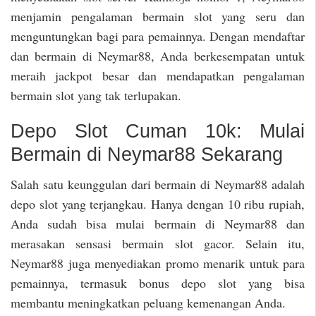
menjamin pengalaman bermain slot yang seru dan
menguntungkan bagi para pemainnya. Dengan mendaftar
dan bermain di Neymar88, Anda berkesempatan untuk
meraih jackpot besar dan mendapatkan pengalaman
bermain slot yang tak terlupakan.
Depo Slot Cuman 10k: Mulai
Bermain di Neymar88 Sekarang
Salah satu keunggulan dari bermain di Neymar88 adalah
depo slot yang terjangkau. Hanya dengan 10 ribu rupiah,
Anda sudah bisa mulai bermain di Neymar88 dan
merasakan sensasi bermain slot gacor. Selain itu,
Neymar88 juga menyediakan promo menarik untuk para
pemainnya, termasuk bonus depo slot yang bisa
membantu meningkatkan peluang kemenangan Anda.