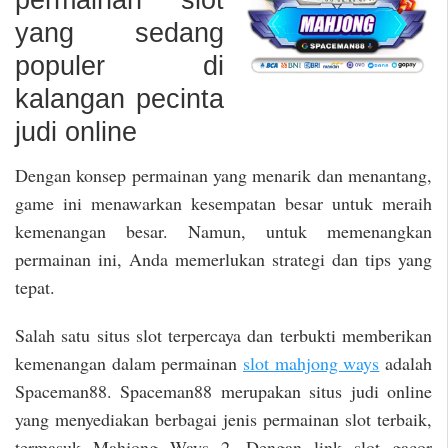
permainan slot
yang sedang
populer di
kalangan pecinta
judi online
Dengan konsep permainan yang menarik dan menantang,
game ini menawarkan kesempatan besar untuk meraih
kemenangan besar. Namun, untuk memenangkan
permainan ini, Anda memerlukan strategi dan tips yang
tepat.
Salah satu situs slot terpercaya dan terbukti memberikan
kemenangan dalam permainan
slot mahjong ways
adalah
Spaceman88. Spaceman88 merupakan situs judi online
yang menyediakan berbagai jenis permainan slot terbaik,
termasuk Mahjong Ways 2. Dengan link slot gacor