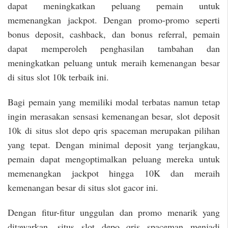
dapat meningkatkan peluang pemain untuk
memenangkan jackpot. Dengan promo-promo seperti
bonus deposit, cashback, dan bonus referral, pemain
dapat memperoleh penghasilan tambahan dan
meningkatkan peluang untuk meraih kemenangan besar
di situs slot 10k terbaik ini.
Bagi pemain yang memiliki modal terbatas namun tetap
ingin merasakan sensasi kemenangan besar, slot deposit
10k di situs slot depo qris spaceman merupakan pilihan
yang tepat. Dengan minimal deposit yang terjangkau,
pemain dapat mengoptimalkan peluang mereka untuk
memenangkan jackpot hingga 10K dan meraih
kemenangan besar di situs slot gacor ini.
Dengan fitur-fitur unggulan dan promo menarik yang
ditawarkan, situs slot depo qris spaceman menjadi