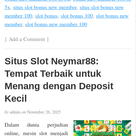
5x
,
situs slot bonus new member
,
situs slot bonus new
member 100
,
slot bonus
,
slot bonus 100
,
slot bonus new
member
,
slot bonus new member 100
{
Add a Comment
}
Situs Slot Neymar88:
Tempat Terbaik untuk
Menang dengan Deposit
Kecil
by
admin
on
November 26, 2025
Dalam dunia perjudian
online, mesin slot menjadi