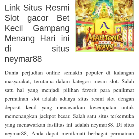
Link Situs Resmi
Slot gacor Bet
Kecil Gampang
Menang Hari ini
di situs
neymar88
Dunia perjudian online semakin populer di kalangan
masyarakat, terutama dalam kategori mesin slot. Salah
satu hal yang menjadi pilihan favorit para penikmat
permainan slot adalah adanya situs resmi slot dengan
deposit kecil yang menawarkan kesempatan untuk
memenangkan jackpot besar. Salah satu situs terkemuka
yang menawarkan fasilitas ini adalah neymar88. Di situs
neymar88, Anda dapat menikmati berbagai permainan