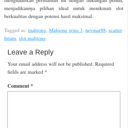
menjadikannya pilihan ideal untuk menikmati slot
berkualitas dengan potensi hasil maksimal.
Tagged as:
mahjong
,
Mahjong wins 3
,
neymar88
,
scatter
hitam
,
slot mahjong
Leave a Reply
Your email address will not be published.
Required
fields are marked
*
Comment
*