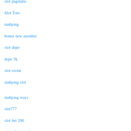
slot pagmatic
Slot Toto
mahjong
bonus new member
slot depo
depo 5k
slot resmi
mahjong slot
mahjong ways
slot777
slot bet 200