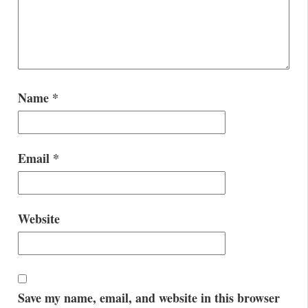
Name
*
Email
*
Website
Save my name, email, and website in this browser