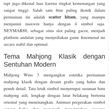
tapi juga dikenal luas karena tingkat kemenangan yang
sangat tinggi. Salah satu fitur paling ikonik dalam
scatter hitam
permainan ini adalah
, yang mampu
menjamin maxwin hanya dengan 4 simbol saja.
NEYMAR88, sebagai situs slot paling gacor, menjadi
platform andalan yang menyediakan game fenomenal ini
secara stabil dan optimal.
Tema Mahjong Klasik dengan
Sentuhan Modern
Mahjong Wins 3 mengangkat estetika permainan
mahjong klasik dengan desain grafis yang halus dan
penuh detail. Tata letak simbol menyerupai susunan batu
mahjong asli, lengkap dengan latar belakang bertema
oriental yang menenangkan. Animasi pergerakan simbol
sangat halus dan responsif, menciptakan suasana