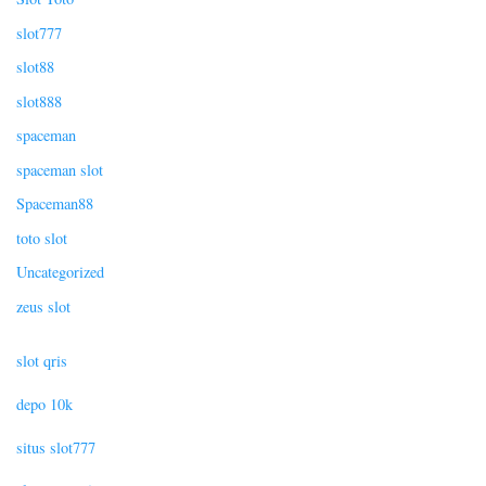
slot777
slot88
slot888
spaceman
spaceman slot
Spaceman88
toto slot
Uncategorized
zeus slot
slot qris
depo 10k
situs slot777