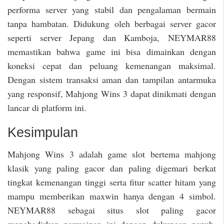
performa server yang stabil dan pengalaman bermain
tanpa hambatan. Didukung oleh berbagai server gacor
seperti server Jepang dan Kamboja, NEYMAR88
memastikan bahwa game ini bisa dimainkan dengan
koneksi cepat dan peluang kemenangan maksimal.
Dengan sistem transaksi aman dan tampilan antarmuka
yang responsif, Mahjong Wins 3 dapat dinikmati dengan
lancar di platform ini.
Kesimpulan
Mahjong Wins 3 adalah game slot bertema mahjong
klasik yang paling gacor dan paling digemari berkat
tingkat kemenangan tinggi serta fitur scatter hitam yang
mampu memberikan maxwin hanya dengan 4 simbol.
NEYMAR88 sebagai situs slot paling gacor
menghadirkan permainan ini dengan dukungan penuh,