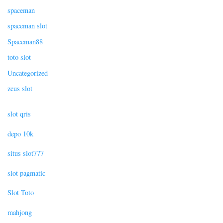
spaceman
spaceman slot
Spaceman88
toto slot
Uncategorized
zeus slot
slot qris
depo 10k
situs slot777
slot pagmatic
Slot Toto
mahjong