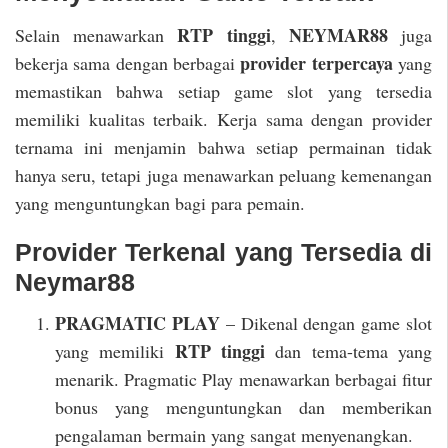
RTP tinggi
NEYMAR88
Selain menawarkan
,
juga
provider terpercaya
bekerja sama dengan berbagai
yang
memastikan bahwa setiap game slot yang tersedia
memiliki kualitas terbaik. Kerja sama dengan provider
ternama ini menjamin bahwa setiap permainan tidak
hanya seru, tetapi juga menawarkan peluang kemenangan
yang menguntungkan bagi para pemain.
Provider Terkenal yang Tersedia di
Neymar88
PRAGMATIC PLAY
– Dikenal dengan game slot
RTP tinggi
yang memiliki
dan tema-tema yang
menarik. Pragmatic Play menawarkan berbagai fitur
bonus yang menguntungkan dan memberikan
pengalaman bermain yang sangat menyenangkan.