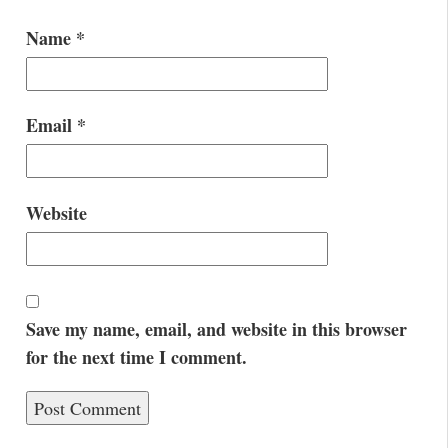
Name
*
Email
*
Website
Save my name, email, and website in this browser
for the next time I comment.