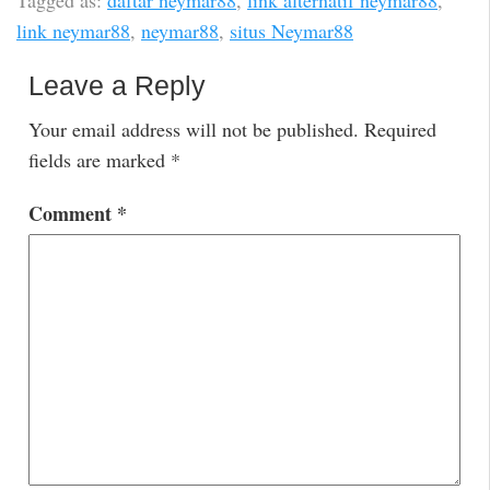
Tagged as:
daftar neymar88
,
link alternatif neymar88
,
link neymar88
,
neymar88
,
situs Neymar88
Leave a Reply
Your email address will not be published.
Required
fields are marked
*
Comment
*