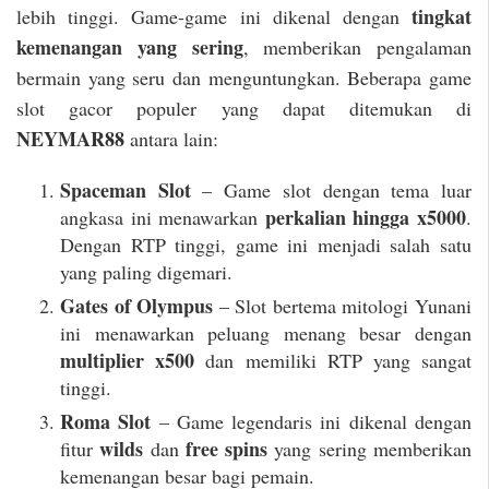
tingkat
lebih tinggi. Game-game ini dikenal dengan
kemenangan yang sering
, memberikan pengalaman
bermain yang seru dan menguntungkan. Beberapa game
slot gacor populer yang dapat ditemukan di
NEYMAR88
antara lain:
Spaceman Slot
– Game slot dengan tema luar
perkalian hingga x5000
angkasa ini menawarkan
.
Dengan RTP tinggi, game ini menjadi salah satu
yang paling digemari.
Gates of Olympus
– Slot bertema mitologi Yunani
ini menawarkan peluang menang besar dengan
multiplier x500
dan memiliki RTP yang sangat
tinggi.
Roma Slot
– Game legendaris ini dikenal dengan
wilds
free spins
fitur
dan
yang sering memberikan
kemenangan besar bagi pemain.