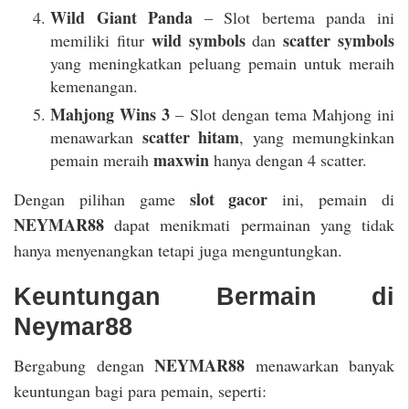
Wild Giant Panda
– Slot bertema panda ini
wild symbols
scatter symbols
memiliki fitur
dan
yang meningkatkan peluang pemain untuk meraih
kemenangan.
Mahjong Wins 3
– Slot dengan tema Mahjong ini
scatter hitam
menawarkan
, yang memungkinkan
maxwin
pemain meraih
hanya dengan 4 scatter.
slot gacor
Dengan pilihan game
ini, pemain di
NEYMAR88
dapat menikmati permainan yang tidak
hanya menyenangkan tetapi juga menguntungkan.
Keuntungan Bermain di
Neymar88
NEYMAR88
Bergabung dengan
menawarkan banyak
keuntungan bagi para pemain, seperti: