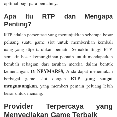
optimal bagi para pemainnya.
Apa Itu RTP dan Mengapa
Penting?
RTP adalah persentase yang menunjukkan seberapa besar
peluang suatu game slot untuk memberikan kembali
uang yang dipertaruhkan pemain. Semakin tinggi RTP,
semakin besar kemungkinan pemain untuk mendapatkan
kembali sebagian dari taruhan mereka dalam bentuk
NEYMAR88
kemenangan. Di
, Anda dapat menemukan
RTP yang sangat
berbagai game slot dengan
menguntungkan
, yang memberi pemain peluang lebih
besar untuk menang.
Provider Terpercaya yang
Menyediakan Game Terbaik