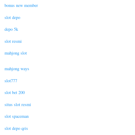
bonus new member
slot depo
depo 5k
slot resmi
mahjong slot
mahjong ways
slot777
slot bet 200
situs slot resmi
slot spaceman
slot depo qris