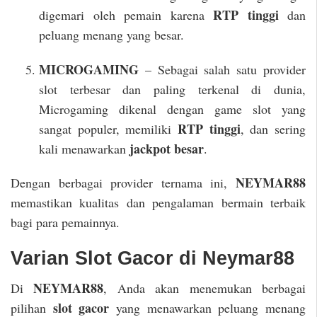
RTP tinggi
digemari oleh pemain karena
dan
peluang menang yang besar.
MICROGAMING
– Sebagai salah satu provider
slot terbesar dan paling terkenal di dunia,
Microgaming dikenal dengan game slot yang
RTP tinggi
sangat populer, memiliki
, dan sering
jackpot besar
kali menawarkan
.
NEYMAR88
Dengan berbagai provider ternama ini,
memastikan kualitas dan pengalaman bermain terbaik
bagi para pemainnya.
Varian Slot Gacor di Neymar88
NEYMAR88
Di
, Anda akan menemukan berbagai
slot gacor
pilihan
yang menawarkan peluang menang