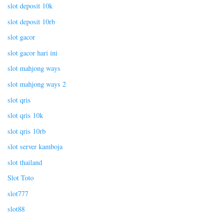
slot deposit 10k
slot deposit 10rb
slot gacor
slot gacor hari ini
slot mahjong ways
slot mahjong ways 2
slot qris
slot qris 10k
slot qris 10rb
slot server kamboja
slot thailand
Slot Toto
slot777
slot88