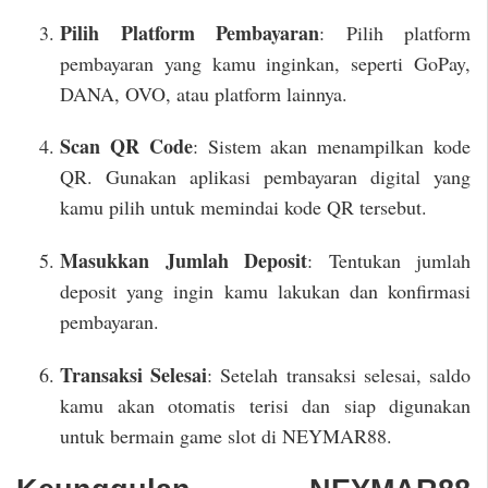
Pilih Platform Pembayaran
: Pilih platform
pembayaran yang kamu inginkan, seperti GoPay,
DANA, OVO, atau platform lainnya.
Scan QR Code
: Sistem akan menampilkan kode
QR. Gunakan aplikasi pembayaran digital yang
kamu pilih untuk memindai kode QR tersebut.
Masukkan Jumlah Deposit
: Tentukan jumlah
deposit yang ingin kamu lakukan dan konfirmasi
pembayaran.
Transaksi Selesai
: Setelah transaksi selesai, saldo
kamu akan otomatis terisi dan siap digunakan
untuk bermain game slot di NEYMAR88.