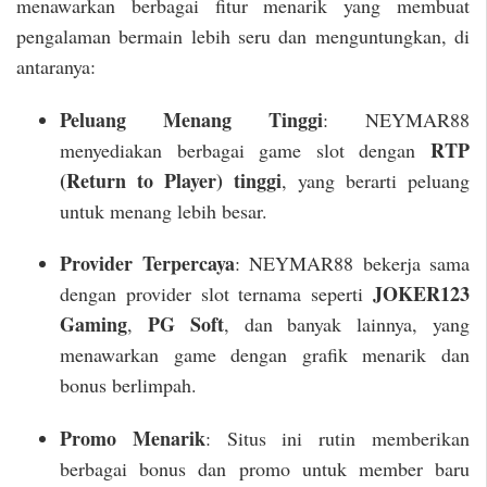
menawarkan berbagai fitur menarik yang membuat
pengalaman bermain lebih seru dan menguntungkan, di
antaranya:
Peluang Menang Tinggi
: NEYMAR88
RTP
menyediakan berbagai game slot dengan
(Return to Player) tinggi
, yang berarti peluang
untuk menang lebih besar.
Provider Terpercaya
: NEYMAR88 bekerja sama
JOKER123
dengan provider slot ternama seperti
Gaming
PG Soft
,
, dan banyak lainnya, yang
menawarkan game dengan grafik menarik dan
bonus berlimpah.
Promo Menarik
: Situs ini rutin memberikan
berbagai bonus dan promo untuk member baru