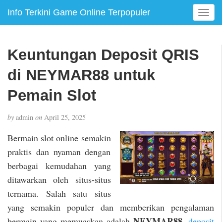
Info Terkini Game Online Terpopuler
T
o
g
g
Keuntungan Deposit QRIS
l
e
di NEYMAR88 untuk
n
a
Pemain Slot
v
i
by
admin
on
April 25, 2025
g
a
Bermain slot online semakin
t
praktis dan nyaman dengan
i
berbagai kemudahan yang
o
n
ditawarkan oleh situs-situs
ternama. Salah satu situs
yang semakin populer dan memberikan pengalaman
NEYMAR88
bermain yang memuaskan adalah
.
deposit