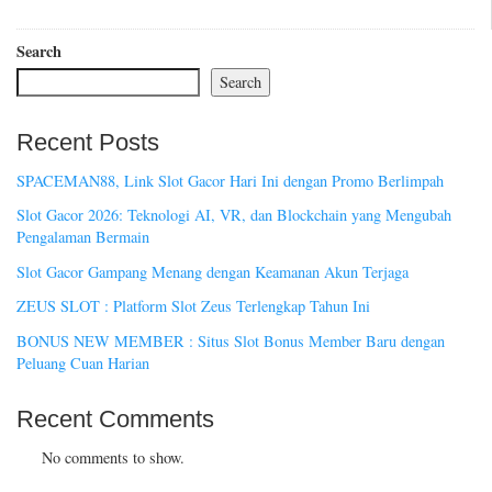
Search
Search
Recent Posts
SPACEMAN88, Link Slot Gacor Hari Ini dengan Promo Berlimpah
Slot Gacor 2026: Teknologi AI, VR, dan Blockchain yang Mengubah
Pengalaman Bermain
Slot Gacor Gampang Menang dengan Keamanan Akun Terjaga
ZEUS SLOT : Platform Slot Zeus Terlengkap Tahun Ini
BONUS NEW MEMBER : Situs Slot Bonus Member Baru dengan
Peluang Cuan Harian
Recent Comments
No comments to show.