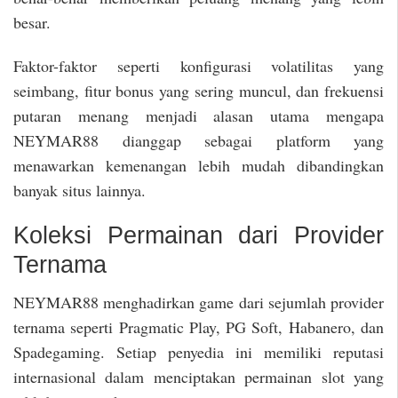
besar.
Faktor-faktor seperti konfigurasi volatilitas yang
seimbang, fitur bonus yang sering muncul, dan frekuensi
putaran menang menjadi alasan utama mengapa
NEYMAR88 dianggap sebagai platform yang
menawarkan kemenangan lebih mudah dibandingkan
banyak situs lainnya.
Koleksi Permainan dari Provider
Ternama
NEYMAR88 menghadirkan game dari sejumlah provider
ternama seperti Pragmatic Play, PG Soft, Habanero, dan
Spadegaming. Setiap penyedia ini memiliki reputasi
internasional dalam menciptakan permainan slot yang