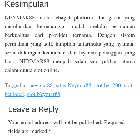
Kesimpulan
NEYMAR88 hadir sebagai platform slot gacor yang
memberikan kemenangan mudah melalui permainan
berkualitas dari provider ternama. Dengan sistem
permainan yang adil, tampilan antarmuka yang nyaman,
serta dukungan keamanan dan layanan pelanggan yang
baik, NEYMAR88 menjadi salah satu pilihan utama
dalam dunia slot online.
Tagged as:
neymar88
,
situs Neymar88
,
slot bet 200
,
slot
bet kecil
,
slot Neymar88
Leave a Reply
Your email address will not be published.
Required
fields are marked
*