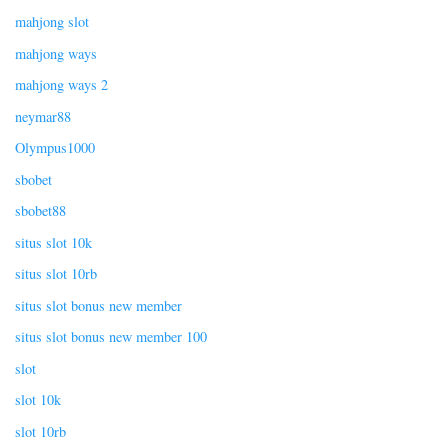
mahjong slot
mahjong ways
mahjong ways 2
neymar88
Olympus1000
sbobet
sbobet88
situs slot 10k
situs slot 10rb
situs slot bonus new member
situs slot bonus new member 100
slot
slot 10k
slot 10rb