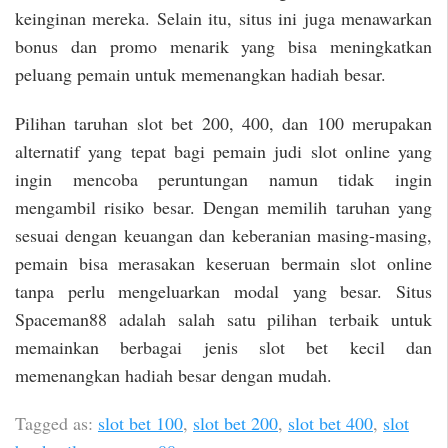
keinginan mereka. Selain itu, situs ini juga menawarkan
bonus dan promo menarik yang bisa meningkatkan
peluang pemain untuk memenangkan hadiah besar.
Pilihan taruhan slot bet 200, 400, dan 100 merupakan
alternatif yang tepat bagi pemain judi slot online yang
ingin mencoba peruntungan namun tidak ingin
mengambil risiko besar. Dengan memilih taruhan yang
sesuai dengan keuangan dan keberanian masing-masing,
pemain bisa merasakan keseruan bermain slot online
tanpa perlu mengeluarkan modal yang besar. Situs
Spaceman88 adalah salah satu pilihan terbaik untuk
memainkan berbagai jenis slot bet kecil dan
memenangkan hadiah besar dengan mudah.
Tagged as:
slot bet 100
,
slot bet 200
,
slot bet 400
,
slot