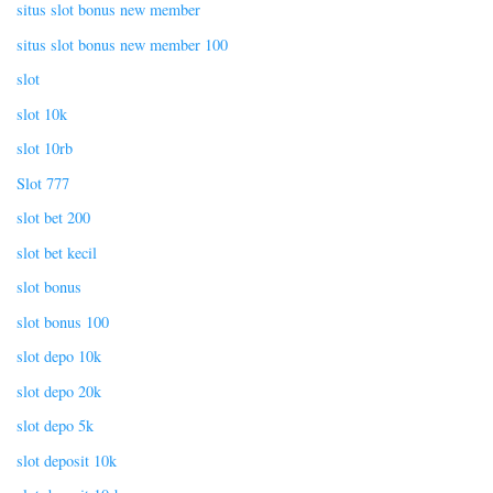
situs slot bonus new member
situs slot bonus new member 100
slot
slot 10k
slot 10rb
Slot 777
slot bet 200
slot bet kecil
slot bonus
slot bonus 100
slot depo 10k
slot depo 20k
slot depo 5k
slot deposit 10k