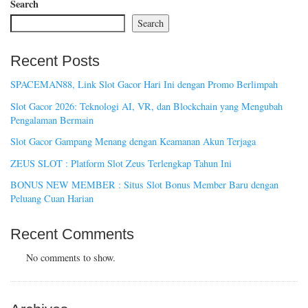
Search
Search
Recent Posts
SPACEMAN88, Link Slot Gacor Hari Ini dengan Promo Berlimpah
Slot Gacor 2026: Teknologi AI, VR, dan Blockchain yang Mengubah
Pengalaman Bermain
Slot Gacor Gampang Menang dengan Keamanan Akun Terjaga
ZEUS SLOT : Platform Slot Zeus Terlengkap Tahun Ini
BONUS NEW MEMBER : Situs Slot Bonus Member Baru dengan
Peluang Cuan Harian
Recent Comments
No comments to show.