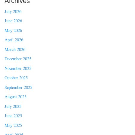
Archives
July 2026
June 2026
May 2026
April 2026
March 2026
December 2025
November 2025
October 2025
September 2025
August 2025
July 2025
June 2025
May 2025
April 2025