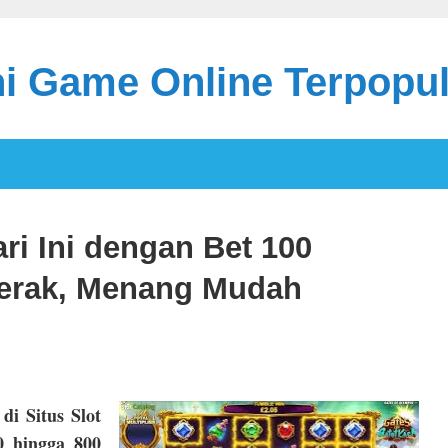
ini Game Online Terpopu
ri Ini dengan Bet 100
Perak, Menang Mudah
i Situs Slot
0 hingga 800