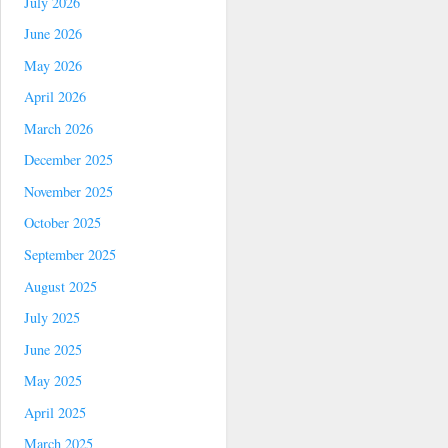
July 2026
June 2026
May 2026
April 2026
March 2026
December 2025
November 2025
October 2025
September 2025
August 2025
July 2025
June 2025
May 2025
April 2025
March 2025