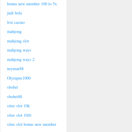
bonus new member 100 to 5x
judi bola
live casino
mahjong
mahjong slot
mahjong ways
mahjong ways 2
neymar88
Olympus1000
sbobet
sbobet88
situs slot 10k
situs slot 10rb
situs slot bonus new member