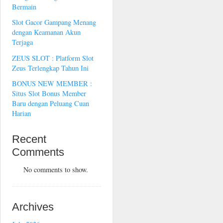
Bermain
Slot Gacor Gampang Menang
dengan Keamanan Akun
Terjaga
ZEUS SLOT : Platform Slot
Zeus Terlengkap Tahun Ini
BONUS NEW MEMBER :
Situs Slot Bonus Member
Baru dengan Peluang Cuan
Harian
Recent
Comments
No comments to show.
Archives