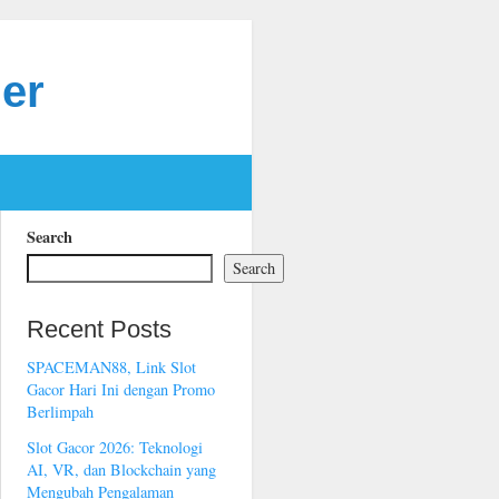
ler
Search
Search
Recent Posts
SPACEMAN88, Link Slot
Gacor Hari Ini dengan Promo
Berlimpah
Slot Gacor 2026: Teknologi
AI, VR, dan Blockchain yang
Mengubah Pengalaman