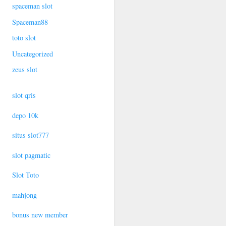
spaceman slot
Spaceman88
toto slot
Uncategorized
zeus slot
slot qris
depo 10k
situs slot777
slot pagmatic
Slot Toto
mahjong
bonus new member