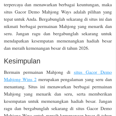
terpercaya dan menawarkan berbagai keuntungan, maka
situs Gacor Demo Mahjong Ways adalah pilihan yang
tepat untuk Anda. Bergabunglah sekarang di situs ini dan
nikmati berbagai permainan Mahjong yang menarik dan
seru. Jangan ragu dan bergabunglah sekarang untuk
mendapatkan kesempatan memenangkan hadiah besar
dan meraih kemenangan besar di tahun 2026.
Kesimpulan
Bermain permainan Mahjong di
situs Gacor Demo
Mahjong Wins 2
merupakan pengalaman yang seru dan
menantang. Situs ini menawarkan berbagai permainan
Mahjong yang menarik dan seru, serta memberikan
kesempatan untuk memenangkan hadiah besar. Jangan
ragu dan bergabunglah sekarang di situs Gacor Demo
Mahjong Ways untuk meraih kemenangan besar di tahun