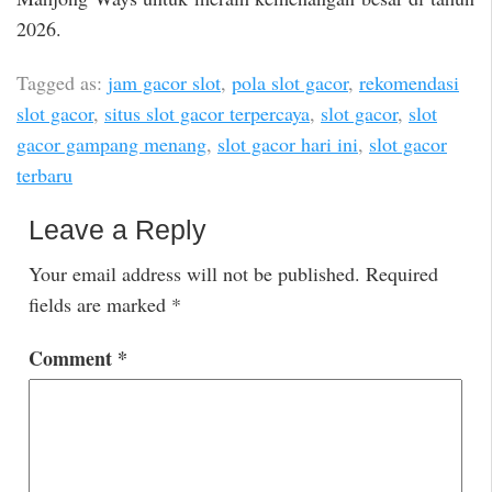
2026.
Tagged as:
jam gacor slot
,
pola slot gacor
,
rekomendasi
slot gacor
,
situs slot gacor terpercaya
,
slot gacor
,
slot
gacor gampang menang
,
slot gacor hari ini
,
slot gacor
terbaru
Leave a Reply
Your email address will not be published.
Required
fields are marked
*
Comment
*