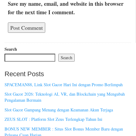
Save my name, email, and website in this browser
for the next time I comment.
Search
Search
Recent Posts
SPACEMAN88, Link Slot Gacor Hari Ini dengan Promo Berlimpah
Slot Gacor 2026: Teknologi AI, VR, dan Blockchain yang Mengubah
Pengalaman Bermain
Slot Gacor Gampang Menang dengan Keamanan Akun Terjaga
ZEUS SLOT : Platform Slot Zeus Terlengkap Tahun Ini
BONUS NEW MEMBER : Situs Slot Bonus Member Baru dengan
Peluang Cuan Harian