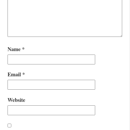
Name
*
Email
*
Website