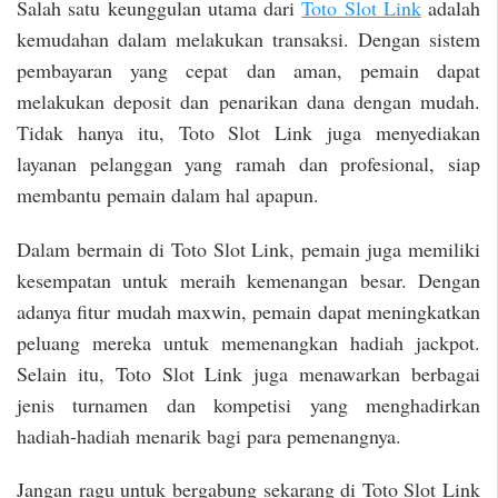
Salah satu keunggulan utama dari
Toto Slot Link
adalah
kemudahan dalam melakukan transaksi. Dengan sistem
pembayaran yang cepat dan aman, pemain dapat
melakukan deposit dan penarikan dana dengan mudah.
Tidak hanya itu, Toto Slot Link juga menyediakan
layanan pelanggan yang ramah dan profesional, siap
membantu pemain dalam hal apapun.
Dalam bermain di Toto Slot Link, pemain juga memiliki
kesempatan untuk meraih kemenangan besar. Dengan
adanya fitur mudah maxwin, pemain dapat meningkatkan
peluang mereka untuk memenangkan hadiah jackpot.
Selain itu, Toto Slot Link juga menawarkan berbagai
jenis turnamen dan kompetisi yang menghadirkan
hadiah-hadiah menarik bagi para pemenangnya.
Jangan ragu untuk bergabung sekarang di Toto Slot Link