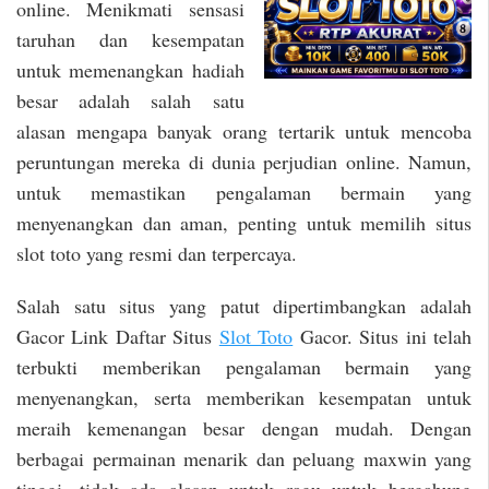
online. Menikmati sensasi
taruhan dan kesempatan
untuk memenangkan hadiah
besar adalah salah satu
alasan mengapa banyak orang tertarik untuk mencoba
peruntungan mereka di dunia perjudian online. Namun,
untuk memastikan pengalaman bermain yang
menyenangkan dan aman, penting untuk memilih situs
slot toto yang resmi dan terpercaya.
Salah satu situs yang patut dipertimbangkan adalah
Gacor Link Daftar Situs
Slot Toto
Gacor. Situs ini telah
terbukti memberikan pengalaman bermain yang
menyenangkan, serta memberikan kesempatan untuk
meraih kemenangan besar dengan mudah. Dengan
berbagai permainan menarik dan peluang maxwin yang