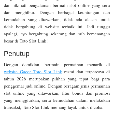
dan nikmati pengalaman bermain slot online yang seru
dan menghibur. Dengan berbagai keuntungan dan
kemudahan yang ditawarkan, tidak ada alasan untuk
tidak bergabung di website terbaik ini. Jadi tunggu
apalagi, ayo bergabung sekarang dan raih kemenangan
besar di Toto Slot Link!
Penutup
Dengan demikian, bermain permainan menarik di
website Gacor Toto Slot Link
resmi dan terpercaya di
tahun 2026 merupakan pilihan yang tepat bagi para
penggemar judi online. Dengan beragam jenis permainan
slot online yang ditawarkan, fitur bonus dan promosi
yang menggiurkan, serta kemudahan dalam melakukan
transaksi, Toto Slot Link memang layak untuk dicoba.