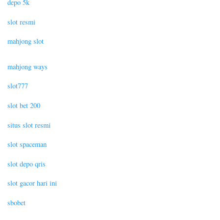
depo 5k
slot resmi
mahjong slot
mahjong ways
slot777
slot bet 200
situs slot resmi
slot spaceman
slot depo qris
slot gacor hari ini
sbobet