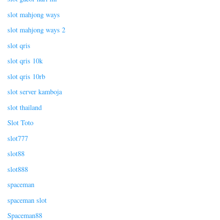
slot mahjong ways
slot mahjong ways 2
slot qris
slot qris 10k
slot qris 10rb
slot server kamboja
slot thailand
Slot Toto
slot777
slot88
slot888
spaceman
spaceman slot
Spaceman88