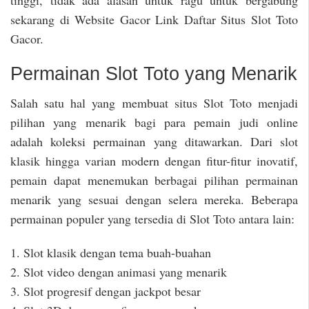
tinggi, tidak ada alasan untuk ragu untuk bergabung
sekarang di Website Gacor Link Daftar Situs Slot Toto
Gacor.
Permainan Slot Toto yang Menarik
Salah satu hal yang membuat situs Slot Toto menjadi
pilihan yang menarik bagi para pemain judi online
adalah koleksi permainan yang ditawarkan. Dari slot
klasik hingga varian modern dengan fitur-fitur inovatif,
pemain dapat menemukan berbagai pilihan permainan
menarik yang sesuai dengan selera mereka. Beberapa
permainan populer yang tersedia di Slot Toto antara lain:
1. Slot klasik dengan tema buah-buahan
2. Slot video dengan animasi yang menarik
3. Slot progresif dengan jackpot besar