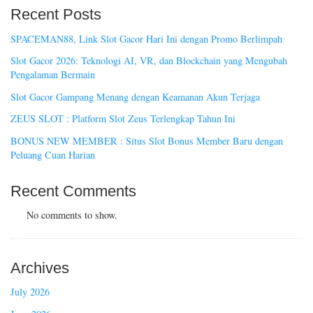
Recent Posts
SPACEMAN88, Link Slot Gacor Hari Ini dengan Promo Berlimpah
Slot Gacor 2026: Teknologi AI, VR, dan Blockchain yang Mengubah
Pengalaman Bermain
Slot Gacor Gampang Menang dengan Keamanan Akun Terjaga
ZEUS SLOT : Platform Slot Zeus Terlengkap Tahun Ini
BONUS NEW MEMBER : Situs Slot Bonus Member Baru dengan
Peluang Cuan Harian
Recent Comments
No comments to show.
Archives
July 2026