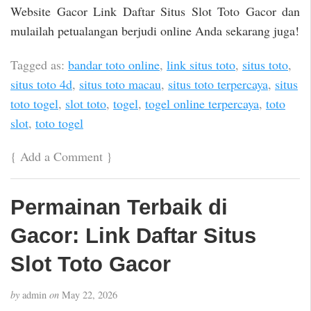
Website Gacor Link Daftar Situs Slot Toto Gacor dan
mulailah petualangan berjudi online Anda sekarang juga!
Tagged as:
bandar toto online
,
link situs toto
,
situs toto
,
situs toto 4d
,
situs toto macau
,
situs toto terpercaya
,
situs
toto togel
,
slot toto
,
togel
,
togel online terpercaya
,
toto
slot
,
toto togel
{
Add a Comment
}
Permainan Terbaik di
Gacor: Link Daftar Situs
Slot Toto Gacor
by
admin
on
May 22, 2026