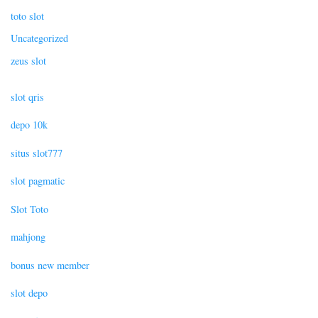
toto slot
Uncategorized
zeus slot
slot qris
depo 10k
situs slot777
slot pagmatic
Slot Toto
mahjong
bonus new member
slot depo