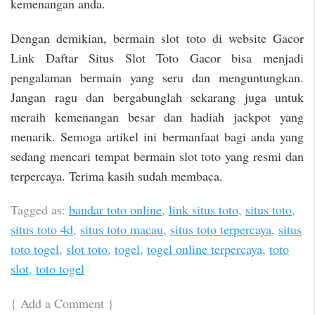
kemenangan anda.
Dengan demikian, bermain slot toto di website Gacor
Link Daftar Situs Slot Toto Gacor bisa menjadi
pengalaman bermain yang seru dan menguntungkan.
Jangan ragu dan bergabunglah sekarang juga untuk
meraih kemenangan besar dan hadiah jackpot yang
menarik. Semoga artikel ini bermanfaat bagi anda yang
sedang mencari tempat bermain slot toto yang resmi dan
terpercaya. Terima kasih sudah membaca.
Tagged as:
bandar toto online
,
link situs toto
,
situs toto
,
situs toto 4d
,
situs toto macau
,
situs toto terpercaya
,
situs
toto togel
,
slot toto
,
togel
,
togel online terpercaya
,
toto
slot
,
toto togel
{
Add a Comment
}