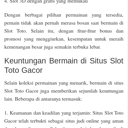
4. Slot 3D dengan grafis yang memukau
Dengan berbagai pilihan permainan yang tersedia,
pemain tidak akan pernah merasa bosan saat bermain di
Slot Toto. Selain itu, dengan fitur-fitur bonus dan
promosi yang menggiurkan, kesempatan untuk meraih
kemenangan besar juga semakin terbuka lebar.
Keuntungan Bermain di Situs Slot
Toto Gacor
Selain koleksi permainan yang menarik, bermain di situs
Slot Toto Gacor juga memberikan sejumlah keuntungan
lain. Beberapa di antaranya termasuk:
1. Keamanan dan keadilan yang terjamin: Situs Slot Toto
Gacor telah terbukti sebagai situs judi online yang aman