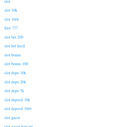
slot
slot 10k
slot 10rb
Slot 777
slot bet 200
slot bet kecil
slot bonus
slot bonus 100
slot depo 10k
slot depo 20k
slot depo 5k
slot deposit 10k
slot deposit 10rb
slot gacor
slot gacor hari ini