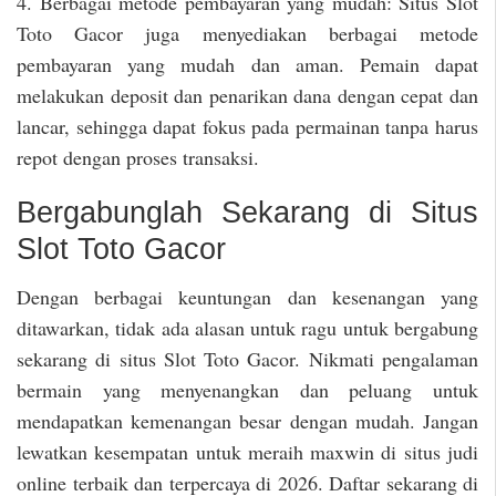
4. Berbagai metode pembayaran yang mudah: Situs Slot
Toto Gacor juga menyediakan berbagai metode
pembayaran yang mudah dan aman. Pemain dapat
melakukan deposit dan penarikan dana dengan cepat dan
lancar, sehingga dapat fokus pada permainan tanpa harus
repot dengan proses transaksi.
Bergabunglah Sekarang di Situs
Slot Toto Gacor
Dengan berbagai keuntungan dan kesenangan yang
ditawarkan, tidak ada alasan untuk ragu untuk bergabung
sekarang di situs Slot Toto Gacor. Nikmati pengalaman
bermain yang menyenangkan dan peluang untuk
mendapatkan kemenangan besar dengan mudah. Jangan
lewatkan kesempatan untuk meraih maxwin di situs judi
online terbaik dan terpercaya di 2026. Daftar sekarang di