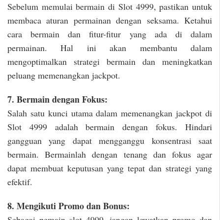
Sebelum memulai bermain di Slot 4999, pastikan untuk
membaca aturan permainan dengan seksama. Ketahui
cara bermain dan fitur-fitur yang ada di dalam
permainan. Hal ini akan membantu dalam
mengoptimalkan strategi bermain dan meningkatkan
peluang memenangkan jackpot.
7. Bermain dengan Fokus:
Salah satu kunci utama dalam memenangkan jackpot di
Slot 4999 adalah bermain dengan fokus. Hindari
gangguan yang dapat mengganggu konsentrasi saat
bermain. Bermainlah dengan tenang dan fokus agar
dapat membuat keputusan yang tepat dan strategi yang
efektif.
8. Mengikuti Promo dan Bonus:
Sebagai pemain slot 4999, jangan lewatkan promo dan