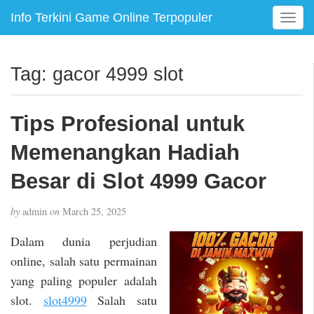
Info Terkini Game Online Terpopuler
T
o
g
g
Tag:
gacor 4999 slot
l
e
n
Tips Profesional untuk
a
v
Memenangkan Hadiah
i
g
Besar di Slot 4999 Gacor
a
t
by
admin
on
March 25, 2025
i
o
Dalam dunia perjudian
n
online, salah satu permainan
yang paling populer adalah
slot.
slot4999
Salah satu