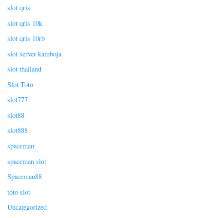
slot qris
slot qris 10k
slot qris 10rb
slot server kamboja
slot thailand
Slot Toto
slot777
slot88
slot888
spaceman
spaceman slot
Spaceman88
toto slot
Uncategorized