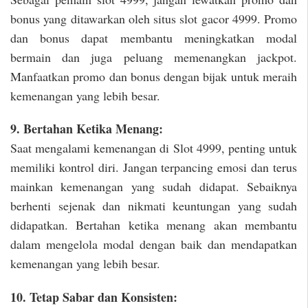
bonus yang ditawarkan oleh situs slot gacor 4999. Promo
dan bonus dapat membantu meningkatkan modal
bermain dan juga peluang memenangkan jackpot.
Manfaatkan promo dan bonus dengan bijak untuk meraih
kemenangan yang lebih besar.
9. Bertahan Ketika Menang:
Saat mengalami kemenangan di Slot 4999, penting untuk
memiliki kontrol diri. Jangan terpancing emosi dan terus
mainkan kemenangan yang sudah didapat. Sebaiknya
berhenti sejenak dan nikmati keuntungan yang sudah
didapatkan. Bertahan ketika menang akan membantu
dalam mengelola modal dengan baik dan mendapatkan
kemenangan yang lebih besar.
10. Tetap Sabar dan Konsisten: