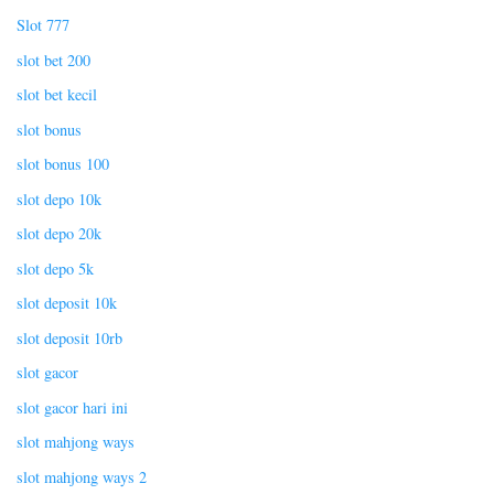
Slot 777
slot bet 200
slot bet kecil
slot bonus
slot bonus 100
slot depo 10k
slot depo 20k
slot depo 5k
slot deposit 10k
slot deposit 10rb
slot gacor
slot gacor hari ini
slot mahjong ways
slot mahjong ways 2