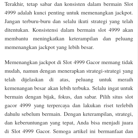
Terakhir, tetap sabar dan konsisten dalam bermain Slot
4999 adalah kunci penting untuk memenangkan jackpot.
Jangan terburu-buru dan selalu ikuti strategi yang telah
ditentukan. Konsistensi dalam bermain slot 4999 akan
membantu meningkatkan keterampilan dan peluang
memenangkan jackpot yang lebih besar.
Memenangkan jackpot di Slot 4999 Gacor memang tidak
mudah, namun dengan menerapkan strategi-strategi yang
telah dijelaskan di atas, peluang untuk meraih
kemenangan besar akan lebih terbuka. Selalu ingat untuk
bermain dengan bijak, fokus, dan sabar. Pilih situs slot
gacor 4999 yang terpercaya dan lakukan riset terlebih
dahulu sebelum bermain. Dengan keterampilan, strategi,
dan keberuntungan yang tepat, Anda bisa menjadi juara
di Slot 4999 Gacor. Semoga artikel ini bermanfaat dan