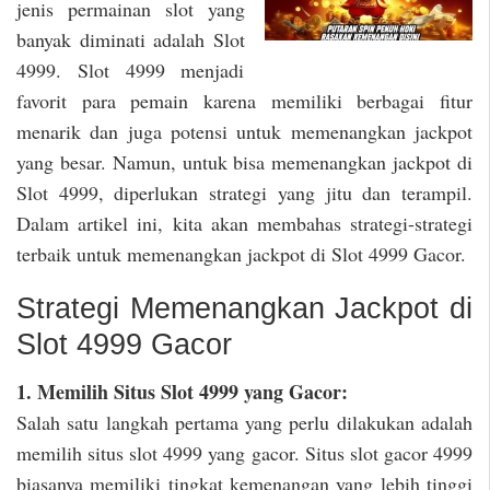
jenis permainan slot yang
banyak diminati adalah Slot
4999. Slot 4999 menjadi
favorit para pemain karena memiliki berbagai fitur
menarik dan juga potensi untuk memenangkan jackpot
yang besar. Namun, untuk bisa memenangkan jackpot di
Slot 4999, diperlukan strategi yang jitu dan terampil.
Dalam artikel ini, kita akan membahas strategi-strategi
terbaik untuk memenangkan jackpot di Slot 4999 Gacor.
Strategi Memenangkan Jackpot di
Slot 4999 Gacor
1. Memilih Situs Slot 4999 yang Gacor:
Salah satu langkah pertama yang perlu dilakukan adalah
memilih situs slot 4999 yang gacor. Situs slot gacor 4999
biasanya memiliki tingkat kemenangan yang lebih tinggi