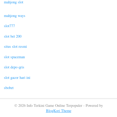
mahjong slot
mahjong ways
slot777
slot bet 200
situs slot resmi
slot spaceman
slot depo qris
slot gacor hari ini
sbobet
© 2026 Info Terkini Game Online Terpopuler - Powered by
BlogKori Theme