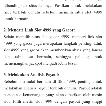
dibandingkan situs lainnya. Pastikan untuk melakukan
riset terlebih dahulu sebelum memilih situs slot 4999
untuk bermain.
2. Mencari Link Slot 4999 yang Gacor:
Selain memilih situs slot gacor 4999, mencari link slot
4999 yang gacor juga merupakan langkah penting. Link
slot 4999 yang gacor akan memberikan akses yang lancar
dan stabil saat bermain, sehingga peluang untuk
memenangkan jackpot menjadi lebih besar.
3. Melakukan Analisis Payout:
Sebelum memulai bermain di Slot 4999, penting untuk
melakukan analisis payout terlebih dahulu. Payout adalah
persentase kemenangan yang akan diberikan oleh mesin
slot. Pilih mesin slot 4999 dengan payout yang tinggi