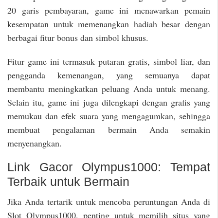
20 garis pembayaran, game ini menawarkan pemain
kesempatan untuk memenangkan hadiah besar dengan
berbagai fitur bonus dan simbol khusus.
Fitur game ini termasuk putaran gratis, simbol liar, dan
pengganda kemenangan, yang semuanya dapat
membantu meningkatkan peluang Anda untuk menang.
Selain itu, game ini juga dilengkapi dengan grafis yang
memukau dan efek suara yang mengagumkan, sehingga
membuat pengalaman bermain Anda semakin
menyenangkan.
Link Gacor Olympus1000: Tempat
Terbaik untuk Bermain
Jika Anda tertarik untuk mencoba peruntungan Anda di
Slot Olympus1000, penting untuk memilih situs yang