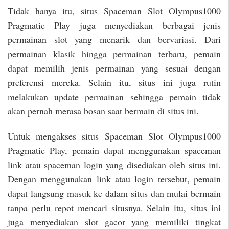
Tidak hanya itu, situs Spaceman Slot Olympus1000
Pragmatic Play juga menyediakan berbagai jenis
permainan slot yang menarik dan bervariasi. Dari
permainan klasik hingga permainan terbaru, pemain
dapat memilih jenis permainan yang sesuai dengan
preferensi mereka. Selain itu, situs ini juga rutin
melakukan update permainan sehingga pemain tidak
akan pernah merasa bosan saat bermain di situs ini.
Untuk mengakses situs Spaceman Slot Olympus1000
Pragmatic Play, pemain dapat menggunakan spaceman
link atau spaceman login yang disediakan oleh situs ini.
Dengan menggunakan link atau login tersebut, pemain
dapat langsung masuk ke dalam situs dan mulai bermain
tanpa perlu repot mencari situsnya. Selain itu, situs ini
juga menyediakan slot gacor yang memiliki tingkat