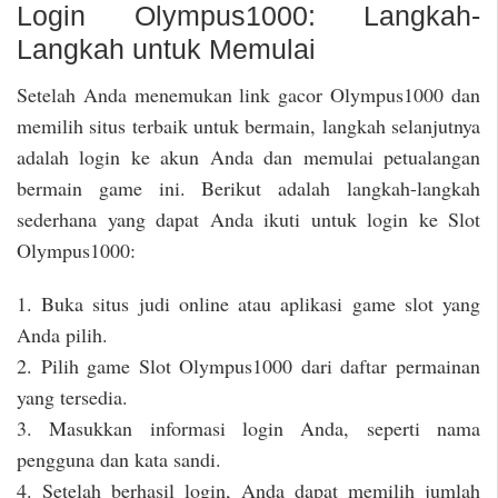
Login Olympus1000: Langkah-
Langkah untuk Memulai
Setelah Anda menemukan link gacor Olympus1000 dan
memilih situs terbaik untuk bermain, langkah selanjutnya
adalah login ke akun Anda dan memulai petualangan
bermain game ini. Berikut adalah langkah-langkah
sederhana yang dapat Anda ikuti untuk login ke Slot
Olympus1000:
1. Buka situs judi online atau aplikasi game slot yang
Anda pilih.
2. Pilih game Slot Olympus1000 dari daftar permainan
yang tersedia.
3. Masukkan informasi login Anda, seperti nama
pengguna dan kata sandi.
4. Setelah berhasil login, Anda dapat memilih jumlah