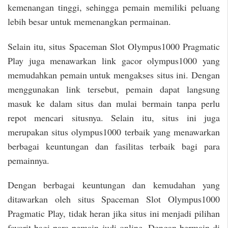
kemenangan tinggi, sehingga pemain memiliki peluang
lebih besar untuk memenangkan permainan.
Selain itu, situs Spaceman Slot Olympus1000 Pragmatic
Play juga menawarkan link gacor olympus1000 yang
memudahkan pemain untuk mengakses situs ini. Dengan
menggunakan link tersebut, pemain dapat langsung
masuk ke dalam situs dan mulai bermain tanpa perlu
repot mencari situsnya. Selain itu, situs ini juga
merupakan situs olympus1000 terbaik yang menawarkan
berbagai keuntungan dan fasilitas terbaik bagi para
pemainnya.
Dengan berbagai keuntungan dan kemudahan yang
ditawarkan oleh situs Spaceman Slot Olympus1000
Pragmatic Play, tidak heran jika situs ini menjadi pilihan
favorit bagi para pemain judi online. Dengan bermain di