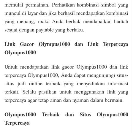
memulai permainan. Perhatikan kombinasi simbol yang
muncul di layar dan jika berhasil mendapatkan kombinasi
yang menang, maka Anda berhak mendapatkan hadiah
sesuai dengan paytable yang berlaku.
Link Gacor Olympus1000 dan Link Terpercaya
Olympus1000
Untuk mendapatkan link gacor Olympus1000 dan link
terpercaya Olympus1000, Anda dapat mengunjungi situs-
situs judi online terbaik yang menyediakan informasi
terkait. Selalu pastikan untuk menggunakan link yang
terpercaya agar tetap aman dan nyaman dalam bermain.
Olympus1000 Terbaik dan Situs Olympus1000
Terpercaya