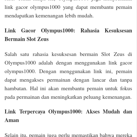
link gacor olympus1000 yang dapat membantu pemain
mendapatkan kemenangan lebih mudah.
Link Gacor Olympus1000: Rahasia Kesuksesan
Bermain Slot Zeus
Salah satu rahasia kesuksesan bermain Slot Zeus di
Olympus1000 adalah dengan menggunakan link gacor
olympus1000. Dengan menggunakan link ini, pemain
dapat mengakses permainan dengan lancar dan tanpa
hambatan. Hal ini akan membantu pemain untuk fokus
pada permainan dan meningkatkan peluang kemenangan.
Link Terpercaya Olympus1000: Akses Mudah dan
Aman
Selain itu, pemain juga perlu memastikan bahwa mereka