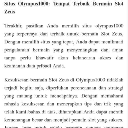
Situs Olympus1000: Tempat Terbaik Bermain Slot
Zeus
Terakhir, pastikan Anda memilih situs olympus1000
yang terpercaya dan terbaik untuk bermain Slot Zeus.
Dengan memilih situs yang tepat, Anda dapat menikmati
pengalaman bermain yang menyenangkan dan aman
tanpa perlu khawatir akan kelancaran akses dan
keamanan data pribadi Anda.
Kesuksesan bermain Slot Zeus di Olympus1000 tidaklah
terjadi begitu saja, diperlukan perencanaan dan strategi
yang matang untuk mencapainya. Dengan memahami
rahasia kesuksesan dan menerapkan tips dan trik yang
telah kami bahas di atas, diharapkan Anda dapat meraih
kemenangan besar dan menjadi pemain slot yang sukses.
Jangan lupa untuk selalu bermain dengan tanggung