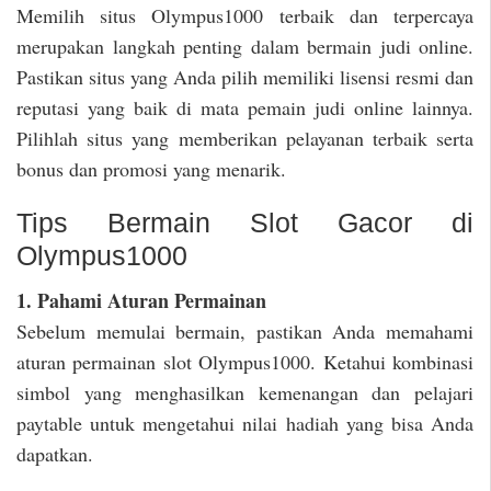
Memilih situs Olympus1000 terbaik dan terpercaya
merupakan langkah penting dalam bermain judi online.
Pastikan situs yang Anda pilih memiliki lisensi resmi dan
reputasi yang baik di mata pemain judi online lainnya.
Pilihlah situs yang memberikan pelayanan terbaik serta
bonus dan promosi yang menarik.
Tips Bermain Slot Gacor di
Olympus1000
1. Pahami Aturan Permainan
Sebelum memulai bermain, pastikan Anda memahami
aturan permainan slot Olympus1000. Ketahui kombinasi
simbol yang menghasilkan kemenangan dan pelajari
paytable untuk mengetahui nilai hadiah yang bisa Anda
dapatkan.