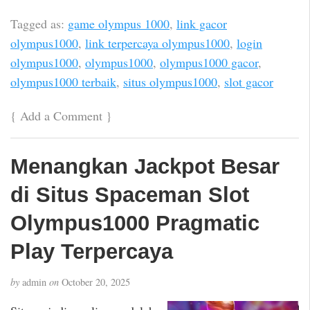
Tagged as:
game olympus 1000
,
link gacor
olympus1000
,
link terpercaya olympus1000
,
login
olympus1000
,
olympus1000
,
olympus1000 gacor
,
olympus1000 terbaik
,
situs olympus1000
,
slot gacor
{
Add a Comment
}
Menangkan Jackpot Besar
di Situs Spaceman Slot
Olympus1000 Pragmatic
Play Terpercaya
by
admin
on
October 20, 2025