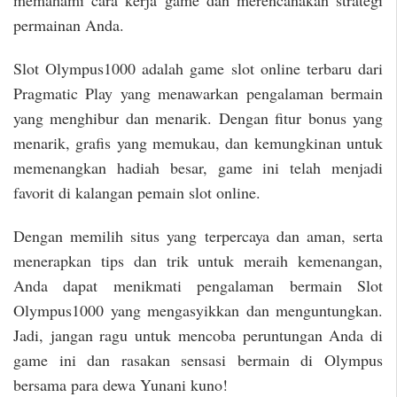
memahami cara kerja game dan merencanakan strategi
permainan Anda.
Slot Olympus1000 adalah game slot online terbaru dari
Pragmatic Play yang menawarkan pengalaman bermain
yang menghibur dan menarik. Dengan fitur bonus yang
menarik, grafis yang memukau, dan kemungkinan untuk
memenangkan hadiah besar, game ini telah menjadi
favorit di kalangan pemain slot online.
Dengan memilih situs yang terpercaya dan aman, serta
menerapkan tips dan trik untuk meraih kemenangan,
Anda dapat menikmati pengalaman bermain Slot
Olympus1000 yang mengasyikkan dan menguntungkan.
Jadi, jangan ragu untuk mencoba peruntungan Anda di
game ini dan rasakan sensasi bermain di Olympus
bersama para dewa Yunani kuno!