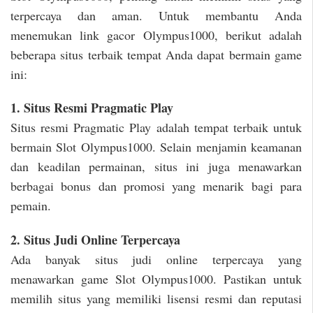
terpercaya dan aman. Untuk membantu Anda
menemukan link gacor Olympus1000, berikut adalah
beberapa situs terbaik tempat Anda dapat bermain game
ini:
1. Situs Resmi Pragmatic Play
Situs resmi Pragmatic Play adalah tempat terbaik untuk
bermain Slot Olympus1000. Selain menjamin keamanan
dan keadilan permainan, situs ini juga menawarkan
berbagai bonus dan promosi yang menarik bagi para
pemain.
2. Situs Judi Online Terpercaya
Ada banyak situs judi online terpercaya yang
menawarkan game Slot Olympus1000. Pastikan untuk
memilih situs yang memiliki lisensi resmi dan reputasi