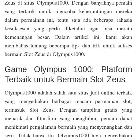
Zeus di situs Olympus1000. Dengan banyaknya pemain
yang tertarik untuk mencoba keberuntungan mereka
dalam permainan ini, tentu saja ada beberapa rahasia
kesuksesan yang perlu diketahui agar bisa meraih
kemenangan besar. Dalam artikel ini, kami akan
membahas tentang beberapa tips dan trik untuk sukses
bermain Slot Zeus di Olympus1000.
Game Olympus 1000: Platform
Terbaik untuk Bermain Slot Zeus
Olympus1000 adalah salah satu situs judi online terbaik
yang menyediakan berbagai macam permainan slot,
termasuk Slot Zeus. Dengan tampilan grafis yang
menarik dan fitur-fitur yang menghibur, pemain dapat
menikmati pengalaman bermain yang menyenangkan dan
seru. Tidak hanya itu, Olympus1000 juga menyediakan