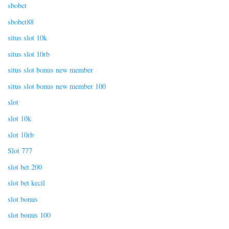
sbobet
sbobet88
situs slot 10k
situs slot 10rb
situs slot bonus new member
situs slot bonus new member 100
slot
slot 10k
slot 10rb
Slot 777
slot bet 200
slot bet kecil
slot bonus
slot bonus 100