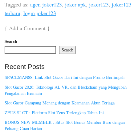
Tagged as:
agen joker123
,
joker apk
,
joker123
,
joker123
terbaru
,
login joker123
{
Add a Comment
}
Search
Search
Recent Posts
SPACEMAN88, Link Slot Gacor Hari Ini dengan Promo Berlimpah
Slot Gacor 2026: Teknologi AI, VR, dan Blockchain yang Mengubah
Pengalaman Bermain
Slot Gacor Gampang Menang dengan Keamanan Akun Terjaga
ZEUS SLOT : Platform Slot Zeus Terlengkap Tahun Ini
BONUS NEW MEMBER : Situs Slot Bonus Member Baru dengan
Peluang Cuan Harian