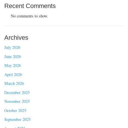
Recent Comments
No comments to show.
Archives
July 2026
June 2026
May 2026
April 2026
March 2026
December 2025
November 2025
October 2025
September 2025