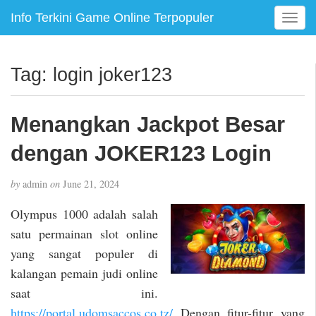
Info Terkini Game Online Terpopuler
T
o
g
g
Tag:
login joker123
l
e
n
Menangkan Jackpot Besar
a
v
dengan JOKER123 Login
i
g
by
admin
on
June 21, 2024
a
t
Olympus 1000 adalah salah
i
satu permainan slot online
o
yang sangat populer di
n
kalangan pemain judi online
saat ini.
https://portal.udomsaccos.co.tz/
Dengan fitur-fitur yang