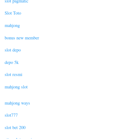
slot pagmatic
Slot Toto
mahjong
bonus new member
slot depo
depo 5k
slot resmi
mahjong slot
mahjong ways
slot777
slot bet 200