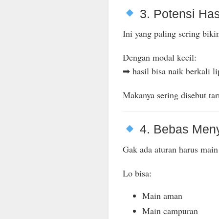
3. Potensi Has
Ini yang paling sering bikin
Dengan modal kecil:
➡ hasil bisa naik berkali li
Makanya sering disebut ta
4. Bebas Men
Gak ada aturan harus main
Lo bisa:
Main aman
Main campuran