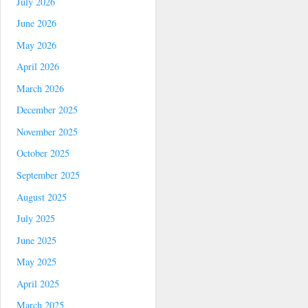
July 2026
June 2026
May 2026
April 2026
March 2026
December 2025
November 2025
October 2025
September 2025
August 2025
July 2025
June 2025
May 2025
April 2025
March 2025