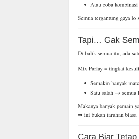
Atau coba kombinasi
Semua tergantung gaya lo s
Tapi… Gak Sem
Di balik semua itu, ada sat
Mix Parlay = tingkat kesuli
Semakin banyak matc
Satu salah → semua 
Makanya banyak pemain yan
➡ ini bukan taruhan biasa
Cara Biar Tetap