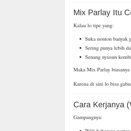
Mix Parlay Itu 
Kalau lo tipe yang:
Suka nonton banyak p
Sering punya lebih da
Senang nyusun kombin
Maka Mix Parlay biasanya 
Karena di sini lo bisa gab
Cara Kerjanya (
Gampangnya:
Pilih beberapa perta