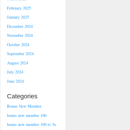
February 2025
January 2025
December 2024
November 2024
October 2024
September 2024
August 2024
July 2024
June 2024
Categories
Bonus New Member
bonus new member 100
bonus new member 100 to 3x