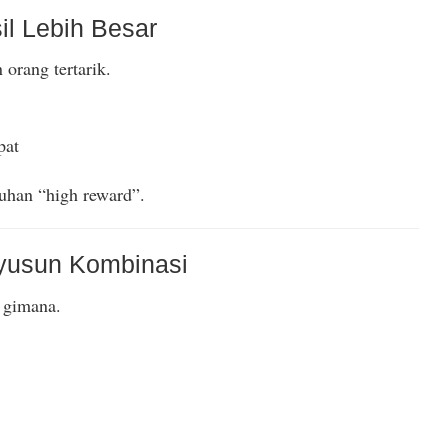
il Lebih Besar
 orang tertarik.
pat
ruhan “high reward”.
yusun Kombinasi
 gimana.