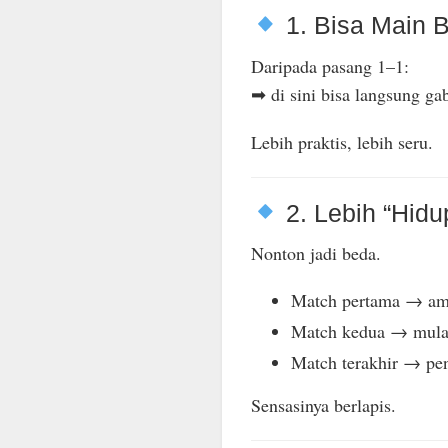
1. Bisa Main 
Daripada pasang 1–1:
➡ di sini bisa langsung g
Lebih praktis, lebih seru.
2. Lebih “Hidu
Nonton jadi beda.
Match pertama → a
Match kedua → mula
Match terakhir → pe
Sensasinya berlapis.