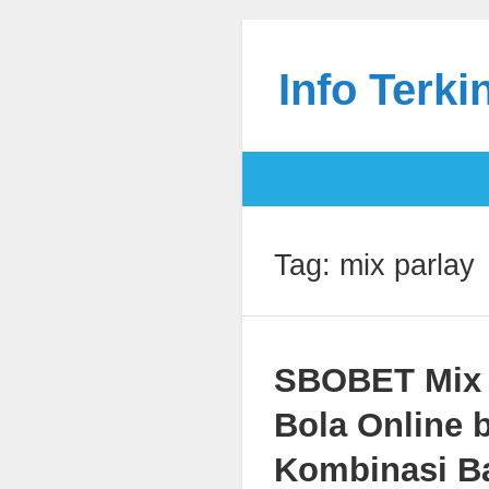
Info Terk
Tag:
mix parlay
SBOBET Mix P
Bola Online 
Kombinasi B