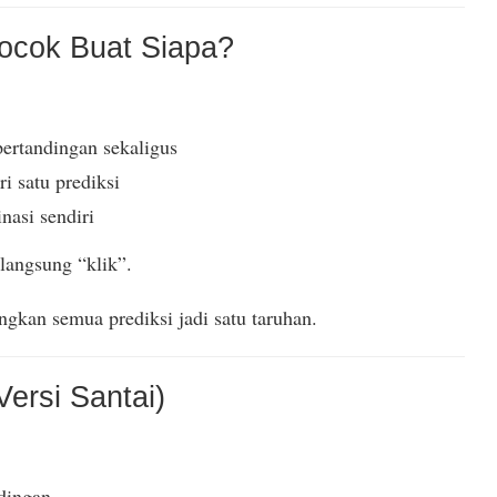
Cocok Buat Siapa?
ertandingan sekaligus
ri satu prediksi
asi sendiri
langsung “klik”.
ungkan semua prediksi jadi satu taruhan.
Versi Santai)
ndingan