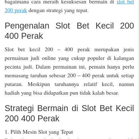
bagaimana cara meraih kesuksesan bermain di
slot bet
200 perak
dengan strategi yang tepat.
Pengenalan Slot Bet Kecil 200
400 Perak
Slot bet kecil 200 – 400 perak merupakan jenis
permainan judi online yang cukup populer di kalangan
pecinta judi. Dalam permainan ini, pemain hanya perlu
memasang taruhan sebesar 200 – 400 perak untuk setiap
putaran. Meskipun taruhannya relatif kecil, namun
hadiah yang bisa didapatkan pun tidak kalah besar.
Strategi Bermain di Slot Bet Kecil
200 400 Perak
1. Pilih Mesin Slot yang Tepat