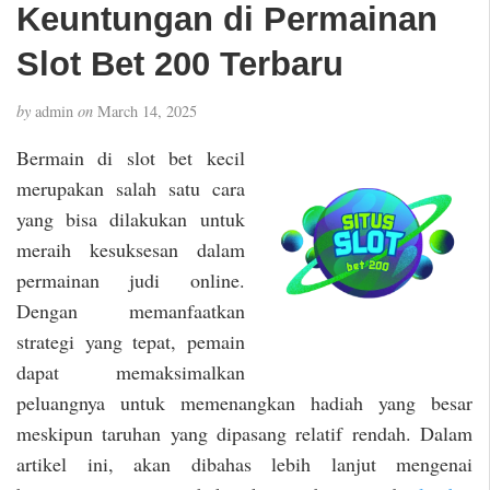
Keuntungan di Permainan
Slot Bet 200 Terbaru
by
admin
on
March 14, 2025
Bermain di slot bet kecil
merupakan salah satu cara
yang bisa dilakukan untuk
meraih kesuksesan dalam
permainan judi online.
Dengan memanfaatkan
strategi yang tepat, pemain
dapat memaksimalkan
peluangnya untuk memenangkan hadiah yang besar
meskipun taruhan yang dipasang relatif rendah. Dalam
artikel ini, akan dibahas lebih lanjut mengenai