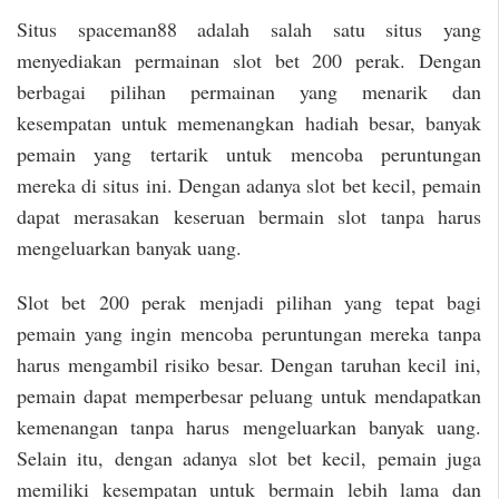
Situs spaceman88 adalah salah satu situs yang
menyediakan permainan slot bet 200 perak. Dengan
berbagai pilihan permainan yang menarik dan
kesempatan untuk memenangkan hadiah besar, banyak
pemain yang tertarik untuk mencoba peruntungan
mereka di situs ini. Dengan adanya slot bet kecil, pemain
dapat merasakan keseruan bermain slot tanpa harus
mengeluarkan banyak uang.
Slot bet 200 perak menjadi pilihan yang tepat bagi
pemain yang ingin mencoba peruntungan mereka tanpa
harus mengambil risiko besar. Dengan taruhan kecil ini,
pemain dapat memperbesar peluang untuk mendapatkan
kemenangan tanpa harus mengeluarkan banyak uang.
Selain itu, dengan adanya slot bet kecil, pemain juga
memiliki kesempatan untuk bermain lebih lama dan