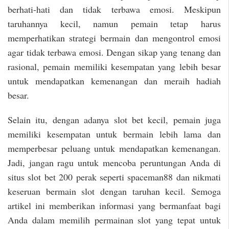
berhati-hati dan tidak terbawa emosi. Meskipun
taruhannya kecil, namun pemain tetap harus
memperhatikan strategi bermain dan mengontrol emosi
agar tidak terbawa emosi. Dengan sikap yang tenang dan
rasional, pemain memiliki kesempatan yang lebih besar
untuk mendapatkan kemenangan dan meraih hadiah
besar.
Selain itu, dengan adanya slot bet kecil, pemain juga
memiliki kesempatan untuk bermain lebih lama dan
memperbesar peluang untuk mendapatkan kemenangan.
Jadi, jangan ragu untuk mencoba peruntungan Anda di
situs slot bet 200 perak seperti spaceman88 dan nikmati
keseruan bermain slot dengan taruhan kecil. Semoga
artikel ini memberikan informasi yang bermanfaat bagi
Anda dalam memilih permainan slot yang tepat untuk