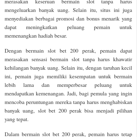
merasakan keseruan bermain slot tanpa harus
mengeluarkan banyak uang. Selain itu, situs ini juga
menyediakan berbagai promosi dan bonus menarik yang
dapat meningkatkan peluang pemain untuk
memenangkan hadiah besar.
Dengan bermain slot bet 200 perak, pemain dapat
merasakan sensasi bermain slot tanpa harus khawatir
kehilangan banyak uang. Selain itu, dengan taruhan kecil
ini, pemain juga memiliki kesempatan untuk bermain
lebih lama dan memperbesar peluang untuk
mendapatkan kemenangan. Jadi, bagi pemula yang ingin
mencoba peruntungan mereka tanpa harus menghabiskan
banyak uang, slot bet 200 perak bisa menjadi pilihan
yang tepat.
Dalam bermain slot bet 200 perak, pemain harus tetap