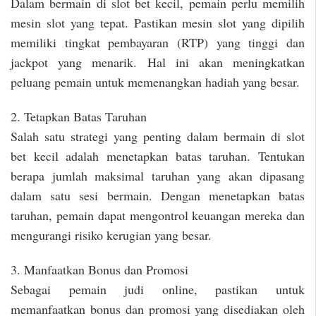
Dalam bermain di slot bet kecil, pemain perlu memilih
mesin slot yang tepat. Pastikan mesin slot yang dipilih
memiliki tingkat pembayaran (RTP) yang tinggi dan
jackpot yang menarik. Hal ini akan meningkatkan
peluang pemain untuk memenangkan hadiah yang besar.
2. Tetapkan Batas Taruhan
Salah satu strategi yang penting dalam bermain di slot
bet kecil adalah menetapkan batas taruhan. Tentukan
berapa jumlah maksimal taruhan yang akan dipasang
dalam satu sesi bermain. Dengan menetapkan batas
taruhan, pemain dapat mengontrol keuangan mereka dan
mengurangi risiko kerugian yang besar.
3. Manfaatkan Bonus dan Promosi
Sebagai pemain judi online, pastikan untuk
memanfaatkan bonus dan promosi yang disediakan oleh