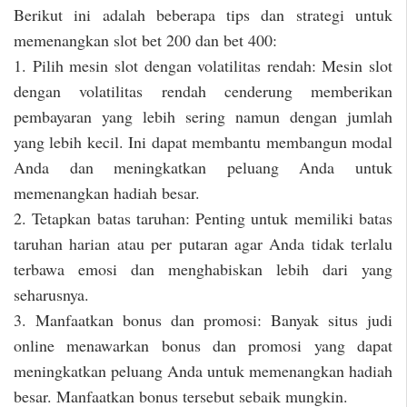
Berikut ini adalah beberapa tips dan strategi untuk
memenangkan slot bet 200 dan bet 400:
1. Pilih mesin slot dengan volatilitas rendah: Mesin slot
dengan volatilitas rendah cenderung memberikan
pembayaran yang lebih sering namun dengan jumlah
yang lebih kecil. Ini dapat membantu membangun modal
Anda dan meningkatkan peluang Anda untuk
memenangkan hadiah besar.
2. Tetapkan batas taruhan: Penting untuk memiliki batas
taruhan harian atau per putaran agar Anda tidak terlalu
terbawa emosi dan menghabiskan lebih dari yang
seharusnya.
3. Manfaatkan bonus dan promosi: Banyak situs judi
online menawarkan bonus dan promosi yang dapat
meningkatkan peluang Anda untuk memenangkan hadiah
besar. Manfaatkan bonus tersebut sebaik mungkin.