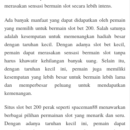
merasakan sensasi bermain slot secara lebih intens.
Ada banyak manfaat yang dapat didapatkan oleh pemain
yang memilih untuk bermain slot bet 200. Salah satunya
adalah kesempatan untuk memenangkan hadiah besar
dengan taruhan kecil. Dengan adanya slot bet kecil,
pemain dapat merasakan sensasi bermain slot tanpa
harus khawatir kehilangan banyak uang. Selain itu,
dengan taruhan kecil ini, pemain juga memiliki
kesempatan yang lebih besar untuk bermain lebih lama
dan memperbesar peluang untuk mendapatkan
kemenangan.
Situs slot bet 200 perak seperti spaceman88 menawarkan
berbagai pilihan permainan slot yang menarik dan seru.
Dengan adanya taruhan kecil ini, pemain dapat