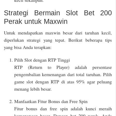
Strategi Bermain Slot Bet 200
Perak untuk Maxwin
Untuk mendapatkan maxwin besar dari taruhan kecil,
diperlukan strategi yang tepat. Berikut beberapa tips
yang bisa Anda terapkan:
Pilih Slot dengan RTP Tinggi
RTP (Return to Player) adalah persentase
pengembalian kemenangan dari total taruhan. Pilih
game slot dengan RTP di atas 95% agar peluang
menang lebih besar.
Manfaatkan Fitur Bonus dan Free Spin
Fitur bonus dan free spin adalah kunci meraih
kemenangan besar. Dengan bet 200 perak, Anda