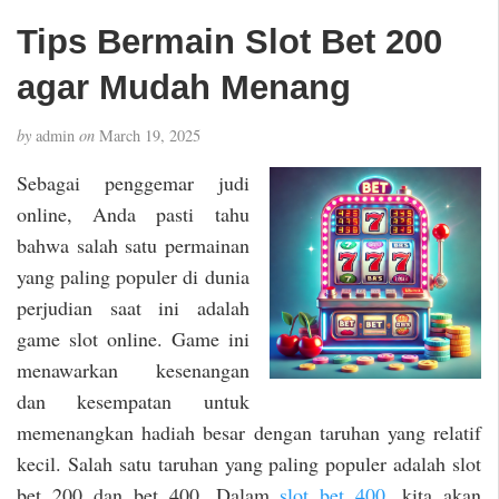
Tips Bermain Slot Bet 200
agar Mudah Menang
by
admin
on
March 19, 2025
Sebagai penggemar judi
online, Anda pasti tahu
bahwa salah satu permainan
yang paling populer di dunia
perjudian saat ini adalah
game slot online. Game ini
menawarkan kesenangan
dan kesempatan untuk
memenangkan hadiah besar dengan taruhan yang relatif
kecil. Salah satu taruhan yang paling populer adalah slot
bet 200 dan bet 400. Dalam
slot bet 400
, kita akan