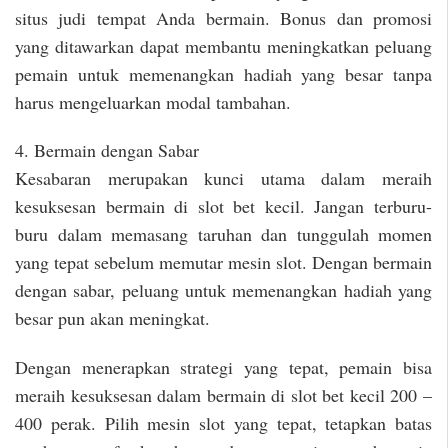
situs judi tempat Anda bermain. Bonus dan promosi
yang ditawarkan dapat membantu meningkatkan peluang
pemain untuk memenangkan hadiah yang besar tanpa
harus mengeluarkan modal tambahan.
4. Bermain dengan Sabar
Kesabaran merupakan kunci utama dalam meraih
kesuksesan bermain di slot bet kecil. Jangan terburu-
buru dalam memasang taruhan dan tunggulah momen
yang tepat sebelum memutar mesin slot. Dengan bermain
dengan sabar, peluang untuk memenangkan hadiah yang
besar pun akan meningkat.
Dengan menerapkan strategi yang tepat, pemain bisa
meraih kesuksesan dalam bermain di slot bet kecil 200 –
400 perak. Pilih mesin slot yang tepat, tetapkan batas