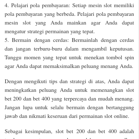
4. Pelajari pola pembayaran: Setiap mesin slot memiliki
pola pembayaran yang berbeda. Pelajari pola pembayaran
mesin slot yang Anda mainkan agar Anda dapat
mengatur strategi permainan yang tepat.
5. Bermain dengan cerdas: Bermainlah dengan cerdas
dan jangan terburu-buru dalam mengambil keputusan.
Tunggu momen yang tepat untuk menekan tombol spin
agar Anda dapat memaksimalkan peluang menang Anda.
Dengan mengikuti tips dan strategi di atas, Anda dapat
meningkatkan peluang Anda untuk memenangkan slot
bet 200 dan bet 400 yang terpercaya dan mudah menang.
Jangan lupa untuk selalu bermain dengan bertanggung
jawab dan nikmati keseruan dari permainan slot online.
Sebagai kesimpulan, slot bet 200 dan bet 400 adalah