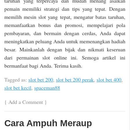
taruhan yang terpercaya dan mudah menang asalkan
pemain memiliki strategi dan tips yang tepat. Dengan
memilih mesin slot yang tepat, mengatur batas taruhan,
memanfaatkan bonus dan promosi, mempelajari pola
pembayaran, dan bermain dengan cerdas, Anda dapat
meningkatkan peluang Anda untuk memenangkan hadiah
besar. Mainkanlah dengan bijak dan nikmati keseruan
dari permainan slot online ini. Semoga artikel ini
bermanfaat bagi Anda. Terima kasih.
Tagged as:
slot bet 200
,
slot bet 200 perak
,
slot bet 400
,
slot bet kecil
,
spaceman88
{
Add a Comment
}
Cara Ampuh Meraup