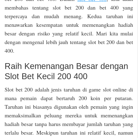
membahas tentang slot bet 200 dan bet 400 yang
terpercaya dan mudah menang. Kedua taruhan ini
menawarkan kesempatan untuk memenangkan hadiah
besar dengan risiko yang relatif kecil. Mari kita mulai
dengan mengenal lebih jauh tentang slot bet 200 dan bet
400.
Raih Kemenangan Besar dengan
Slot Bet Kecil 200 400
Slot bet 200 adalah jenis taruhan di game slot online di
mana pemain dapat bertaruh 200 koin per putaran.
Taruhan ini biasanya digunakan oleh pemain yang ingin
memaksimalkan peluang mereka untuk memenangkan
hadiah besar tanpa harus membayar jumlah taruhan yang
terlalu besar. Meskipun taruhan ini relatif kecil, namun