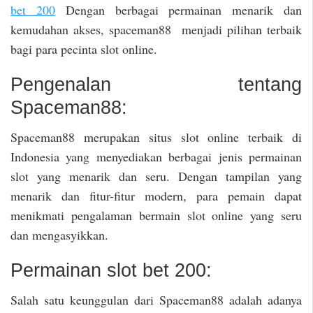
bet 200
Dengan berbagai permainan menarik dan
kemudahan akses, spaceman88 menjadi pilihan terbaik
bagi para pecinta slot online.
Pengenalan tentang
Spaceman88:
Spaceman88 merupakan situs slot online terbaik di
Indonesia yang menyediakan berbagai jenis permainan
slot yang menarik dan seru. Dengan tampilan yang
menarik dan fitur-fitur modern, para pemain dapat
menikmati pengalaman bermain slot online yang seru
dan mengasyikkan.
Permainan slot bet 200:
Salah satu keunggulan dari Spaceman88 adalah adanya