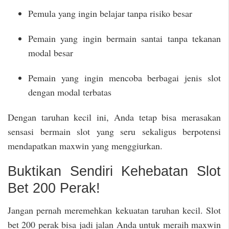
Pemula yang ingin belajar tanpa risiko besar
Pemain yang ingin bermain santai tanpa tekanan
modal besar
Pemain yang ingin mencoba berbagai jenis slot
dengan modal terbatas
Dengan taruhan kecil ini, Anda tetap bisa merasakan
sensasi bermain slot yang seru sekaligus berpotensi
mendapatkan maxwin yang menggiurkan.
Buktikan Sendiri Kehebatan Slot
Bet 200 Perak!
Jangan pernah meremehkan kekuatan taruhan kecil. Slot
bet 200 perak bisa jadi jalan Anda untuk meraih maxwin