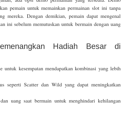
kan pemain untuk memainkan permainan slot ini tanpa
ng mereka. Dengan demikian, pemain dapat mengenal
inan ini sebelum memutuskan untuk bermain dengan uang
emenangkan Hadiah Besar di
le untuk kesempatan mendapatkan kombinasi yang lebih
nus seperti Scatter dan Wild yang dapat meningkatkan
 dan uang saat bermain untuk menghindari kehilangan