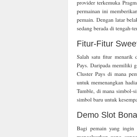
provider terkemuka Pragm
permainan ini memberika
pemain. Dengan latar bela
sedang berada di tengah-t
Fitur-Fitur Swe
Salah satu fitur menarik
Pays. Daripada memiliki g
Cluster Pays di mana pe
untuk memenangkan hadiah.
Tumble, di mana simbol-s
simbol baru untuk kesempa
Demo Slot Bon
Bagi pemain yang ingin
mengeluarkan uang sungg