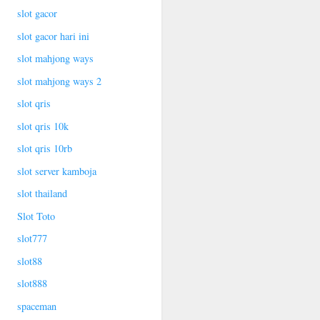
slot gacor
slot gacor hari ini
slot mahjong ways
slot mahjong ways 2
slot qris
slot qris 10k
slot qris 10rb
slot server kamboja
slot thailand
Slot Toto
slot777
slot88
slot888
spaceman