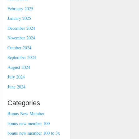
February 2025
January 2025
December 2024
November 2024
October 2024
September 2024
August 2024
July 2024
June 2024
Categories
Bonus New Member
bonus new member 100
bonus new member 100 to 3x