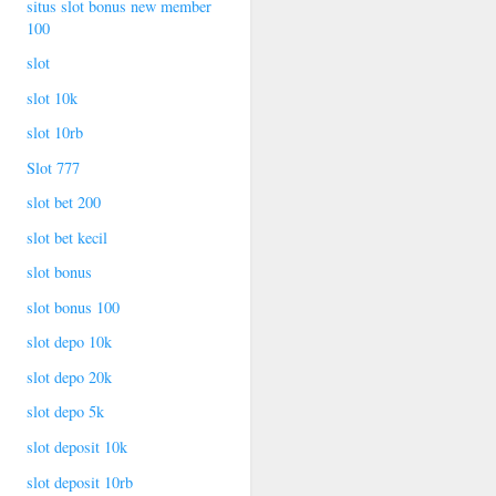
situs slot bonus new member
100
slot
slot 10k
slot 10rb
Slot 777
slot bet 200
slot bet kecil
slot bonus
slot bonus 100
slot depo 10k
slot depo 20k
slot depo 5k
slot deposit 10k
slot deposit 10rb