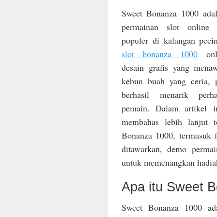
Sweet Bonanza 1000 adal
permainan slot online
populer di kalangan peci
slot bonanza 1000
onl
desain grafis yang mena
kebun buah yang ceria, 
berhasil menarik perh
pemain. Dalam artikel i
membahas lebih lanjut t
Bonanza 1000, termasuk fi
ditawarkan, demo permai
untuk memenangkan hadiah
Apa itu Sweet 
Sweet Bonanza 1000 ada