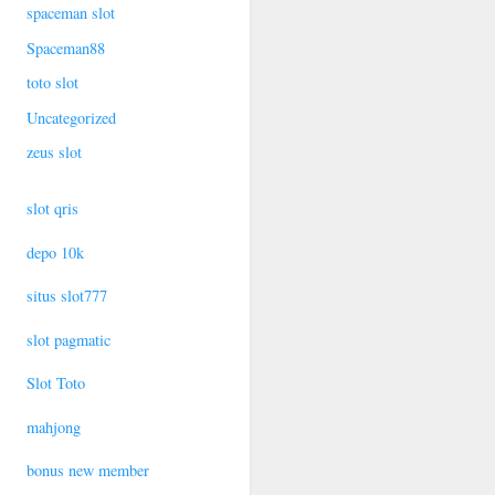
spaceman slot
Spaceman88
toto slot
Uncategorized
zeus slot
slot qris
depo 10k
situs slot777
slot pagmatic
Slot Toto
mahjong
bonus new member