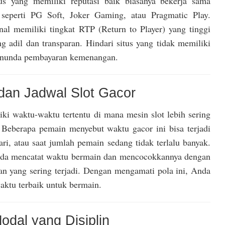
tus yang memiliki reputasi baik biasanya bekerja sama
 seperti PG Soft, Joker Gaming, atau Pragmatic Play.
enal memiliki tingkat RTP (Return to Player) yang tinggi
g adil dan transparan. Hindari situs yang tidak memiliki
menunda pembayaran kemenangan.
dan Jadwal Slot Gacor
iki waktu-waktu tertentu di mana mesin slot lebih sering
eberapa pemain menyebut waktu gacor ini bisa terjadi
ri, atau saat jumlah pemain sedang tidak terlalu banyak.
Anda mencatat waktu bermain dan mencocokkannya dengan
yang sering terjadi. Dengan mengamati pola ini, Anda
ktu terbaik untuk bermain.
dal yang Disiplin