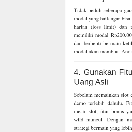
Tidak peduli seberapa ga
modal yang baik agar bisa
harian (loss limit) dan
memiliki modal Rp200.00
dan berhenti bermain ket
modal akan membuat Anda t
4. Gunakan Fit
Uang Asli
Sebelum memainkan slot d
demo terlebih dahulu. F
mesin slot, fitur bonus ya
wild muncul. Dengan m
strategi bermain yang lebi