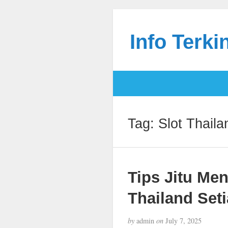
Info Terk
Tag:
Slot Thail
Tips Jitu Me
Thailand Seti
by
admin
on
July 7, 2025