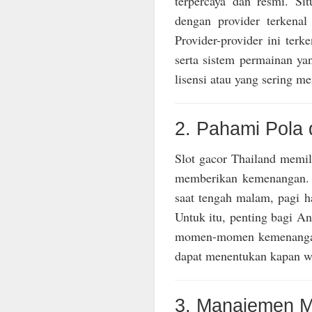
terpercaya dan resmi. Si
dengan provider terkenal
Provider-provider ini terk
serta sistem permainan yan
lisensi atau yang sering 
2. Pahami Pola 
Slot gacor Thailand memil
memberikan kemenangan. B
saat tengah malam, pagi ha
Untuk itu, penting bagi 
momen-momen kemenangan 
dapat menentukan kapan wa
3. Manajemen Mo