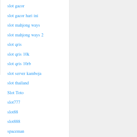
slot gacor
slot gacor hari ini
slot mahjong ways
slot mahjong ways 2
slot qris
slot qris 10k
slot qris 10rb
slot server kamboja
slot thailand
Slot Toto
slot777
slot88
slot888
spaceman